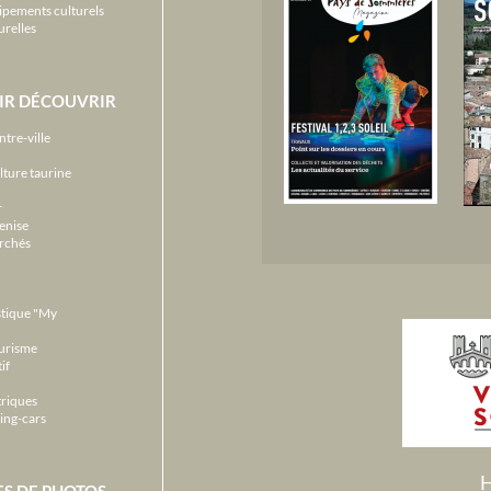
ipements culturels
urelles
IR DÉCOUVRIR
ntre-ville
lture taurine
r
enise
archés
stique "My
ourisme
if
triques
ing-cars
H
ES DE PHOTOS