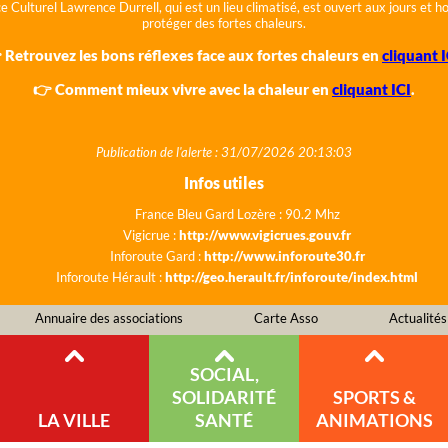
e Culturel Lawrence Durrell, qui est un lieu climatisé, est ouvert aux jours et 
protéger des fortes chaleurs.
 Retrouvez les bons réflexes face aux fortes chaleurs en
cliquant I
👉 Comment mieux vivre avec la chaleur en
cliquant ICI
.
Publication de l'alerte : 31/07/2026 20:13:03
Infos utiles
France Bleu Gard Lozère : 90.2 Mhz
Vigicrue :
http://www.vigicrues.gouv.fr
Inforoute Gard :
http://www.inforoute30.fr
Inforoute Hérault :
http://geo.herault.fr/inforoute/index.html
Annuaire des associations
Carte Asso
Actualités
SOCIAL,
SOLIDARITÉ
SPORTS &
LA VILLE
SANTÉ
ANIMATIONS