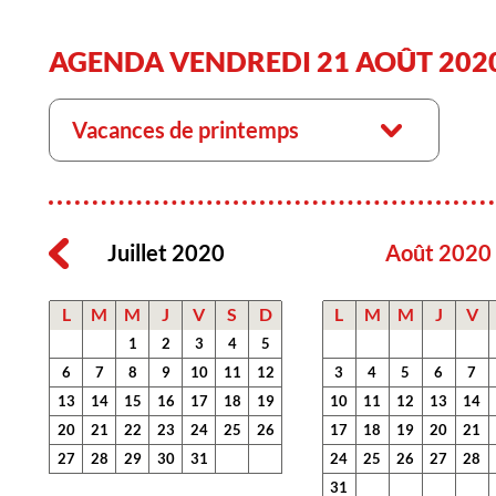
AGENDA VENDREDI 21 AOÛT 202
Vacances de printemps
Juillet 2020
Août 2020
L
M
M
J
V
S
D
L
M
M
J
V
1
2
3
4
5
6
7
8
9
10
11
12
3
4
5
6
7
13
14
15
16
17
18
19
10
11
12
13
14
20
21
22
23
24
25
26
17
18
19
20
21
27
28
29
30
31
24
25
26
27
28
31