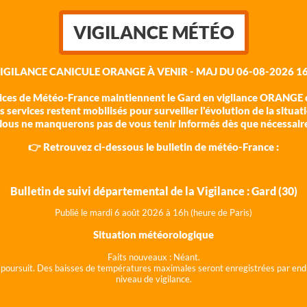
VIGILANCE MÉTÉO
VIGILANCE CANICULE ORANGE À VENIR - MAJ DU 06-08-2026 16
vices de Météo-France maintiennent le Gard en vigilance ORANGE c
 services restent mobilisés pour surveiller l'évolution de la situat
ous ne manquerons pas de vous tenir informés dès que nécessair
👉 Retrouvez ci-dessous le bulletin de météo-France :
Bulletin de suivi départemental de la Vigilance : Gard (30)
Publié le mardi 6 août 202
6 à 16h (heure de Paris)
Situation météorologique
Faits nouveaux :
Néant.
 se poursuit. Des baisses de températures maximales seront enregistrées par end
niveau de vigilance.