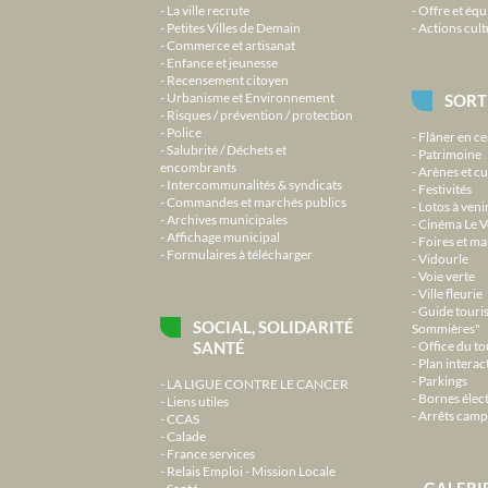
La ville recrute
Offre et équ
Petites Villes de Demain
Actions cult
Commerce et artisanat
Enfance et jeunesse
Recensement citoyen
Urbanisme et Environnement
SORT
Risques / prévention / protection
Police
Flâner en ce
Salubrité / Déchets et
Patrimoine
encombrants
Arènes et cu
Intercommunalités & syndicats
Festivités
Commandes et marchés publics
Lotos à veni
Archives municipales
Cinéma Le V
Affichage municipal
Foires et m
Formulaires à télécharger
Vidourle
Voie verte
Ville fleurie
Guide touri
SOCIAL, SOLIDARITÉ
Sommières"
SANTÉ
Office du t
Plan interact
Parkings
LA LIGUE CONTRE LE CANCER
Bornes élec
Liens utiles
Arrêts camp
CCAS
Calade
France services
Relais Emploi - Mission Locale
GALERI
Santé