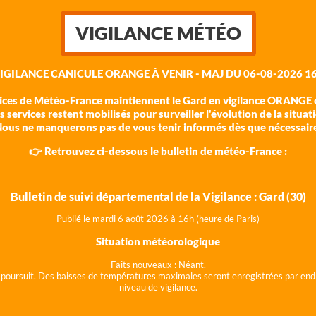
VIGILANCE MÉTÉO
VIGILANCE CANICULE ORANGE À VENIR - MAJ DU 06-08-2026 16
vices de Météo-France maintiennent le Gard en vigilance ORANGE c
 services restent mobilisés pour surveiller l'évolution de la situat
ous ne manquerons pas de vous tenir informés dès que nécessair
👉 Retrouvez ci-dessous le bulletin de météo-France :
Bulletin de suivi départemental de la Vigilance : Gard (30)
Publié le mardi 6 août 202
6 à 16h (heure de Paris)
Situation météorologique
Faits nouveaux :
Néant.
 se poursuit. Des baisses de températures maximales seront enregistrées par end
niveau de vigilance.