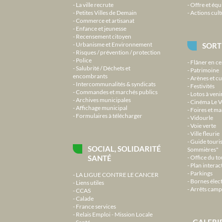
La ville recrute
Offre et équ
Petites Villes de Demain
Actions cult
Commerce et artisanat
Enfance et jeunesse
Recensement citoyen
Urbanisme et Environnement
SORT
Risques / prévention / protection
Police
Flâner en ce
Salubrité / Déchets et
Patrimoine
encombrants
Arènes et cu
Intercommunalités & syndicats
Festivités
Commandes et marchés publics
Lotos à veni
Archives municipales
Cinéma Le V
Affichage municipal
Foires et m
Formulaires à télécharger
Vidourle
Voie verte
Ville fleurie
Guide touri
SOCIAL, SOLIDARITÉ
Sommières"
SANTÉ
Office du t
Plan interact
Parkings
LA LIGUE CONTRE LE CANCER
Bornes élec
Liens utiles
Arrêts camp
CCAS
Calade
France services
Relais Emploi - Mission Locale
GALERI
Santé