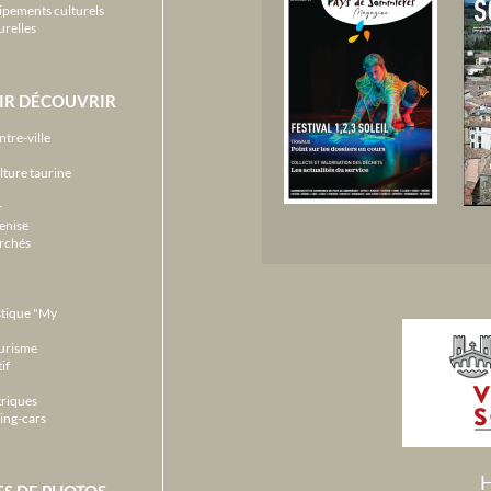
ipements culturels
urelles
IR DÉCOUVRIR
ntre-ville
lture taurine
r
enise
archés
stique "My
ourisme
if
triques
ing-cars
H
ES DE PHOTOS