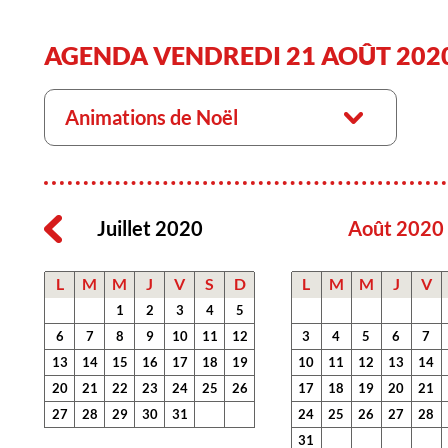
AGENDA VENDREDI 21 AOÛT 202
Animations de Noël
Juillet 2020
Août 2020
L
M
M
J
V
S
D
L
M
M
J
V
1
2
3
4
5
6
7
8
9
10
11
12
3
4
5
6
7
13
14
15
16
17
18
19
10
11
12
13
14
20
21
22
23
24
25
26
17
18
19
20
21
27
28
29
30
31
24
25
26
27
28
31