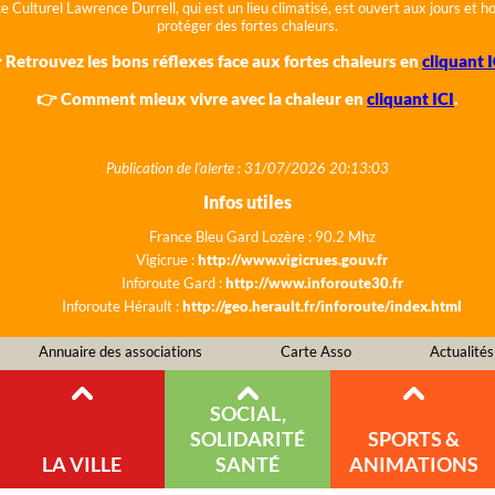
e Culturel Lawrence Durrell, qui est un lieu climatisé, est ouvert aux jours et 
protéger des fortes chaleurs.
 Retrouvez les bons réflexes face aux fortes chaleurs en
cliquant I
👉 Comment mieux vivre avec la chaleur en
cliquant ICI
.
Publication de l'alerte : 31/07/2026 20:13:03
Infos utiles
France Bleu Gard Lozère : 90.2 Mhz
Vigicrue :
http://www.vigicrues.gouv.fr
Inforoute Gard :
http://www.inforoute30.fr
Inforoute Hérault :
http://geo.herault.fr/inforoute/index.html
Annuaire des associations
Carte Asso
Actualités
SOCIAL,
SOLIDARITÉ
SPORTS &
LA VILLE
SANTÉ
ANIMATIONS