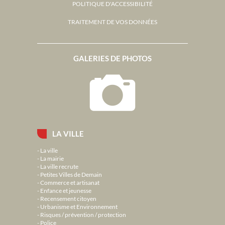
POLITIQUE D'ACCESSIBILITÉ
TRAITEMENT DE VOS DONNÉES
GALERIES DE PHOTOS
LA VILLE
La ville
La mairie
La ville recrute
Petites Villes de Demain
Commerce et artisanat
Enfance et jeunesse
Recensement citoyen
Urbanisme et Environnement
Risques / prévention / protection
Police