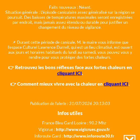
Faits nouveaux :
Néant.
Situation générale :
L'épisode caniculaire assez généralisé sur la région se
poursuit. Des baisses de températures maximales seront enregistrées
par endroit, mais jamais assez étendu ou durable pour justifier un
changement du niveau de vigilance.
📌 Durant cette période de canicule, M. le maire vous informe que
l'espace Culturel Lawrence Durrell, qui est un lieu climatisé, est ouvert
aux jours et horaires habituels du lundi au samedi, vous pouvez vous y
rendre pour vous protéger des fortes chaleurs.
👉 Retrouvez les bons réflexes face aux fortes chaleurs en
cliquant ICI
.
👉 Comment mieux vivre avec la chaleur en
cliquant ICI
.
Publication de l'alerte : 31/07/2026 20:13:03
Infos utiles
France Bleu Gard Lozère : 90.2 Mhz
Vigicrue :
http://www.vigicrues.gouv.fr
Inforoute Gard :
http://www.inforoute30.fr