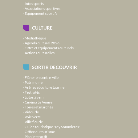
Infos sports
Associations sportives
Équipement sportifs
CULTURE
Médiathèque
Agenda culturel 2026
Offre et équipements culturels
Actions culturelles
SORTIR DÉCOUVRIR
Flâner en centre-ville
Patrimoine
Arènes et culture taurine
Festivités
Lotos à venir
Cinéma Le Venise
Foires et marchés
Vidourle
Voie verte
Ville fleurie
Guide touristique "My Sommières"
Office du tourisme
Plan interactif