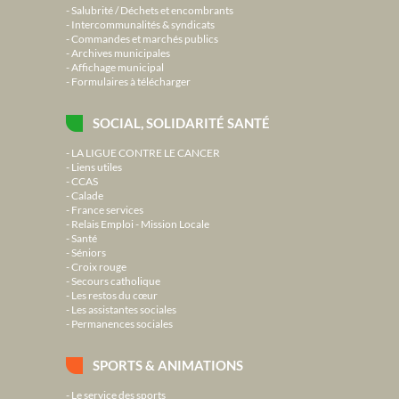
Salubrité / Déchets et encombrants
Intercommunalités & syndicats
Commandes et marchés publics
Archives municipales
Affichage municipal
Formulaires à télécharger
SOCIAL, SOLIDARITÉ SANTÉ
LA LIGUE CONTRE LE CANCER
Liens utiles
CCAS
Calade
France services
Relais Emploi - Mission Locale
Santé
Séniors
Croix rouge
Secours catholique
Les restos du cœur
Les assistantes sociales
Permanences sociales
SPORTS & ANIMATIONS
Le service des sports