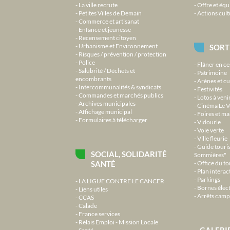
La ville recrute
Offre et équ
Petites Villes de Demain
Actions cult
Commerce et artisanat
Enfance et jeunesse
Recensement citoyen
Urbanisme et Environnement
SORT
Risques / prévention / protection
Police
Flâner en ce
Salubrité / Déchets et
Patrimoine
encombrants
Arènes et cu
Intercommunalités & syndicats
Festivités
Commandes et marchés publics
Lotos à veni
Archives municipales
Cinéma Le V
Affichage municipal
Foires et m
Formulaires à télécharger
Vidourle
Voie verte
Ville fleurie
Guide touri
SOCIAL, SOLIDARITÉ
Sommières"
SANTÉ
Office du t
Plan interact
Parkings
LA LIGUE CONTRE LE CANCER
Bornes élec
Liens utiles
Arrêts camp
CCAS
Calade
France services
Relais Emploi - Mission Locale
GALERI
Santé