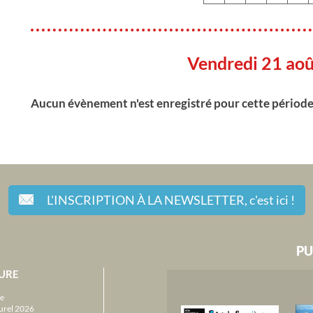
Vendredi 21 ao
Aucun évènement n'est enregistré pour cette périod
L'INSCRIPTION À LA NEWSLETTER,
c'est ici !
PU
URE
e
urel 2026