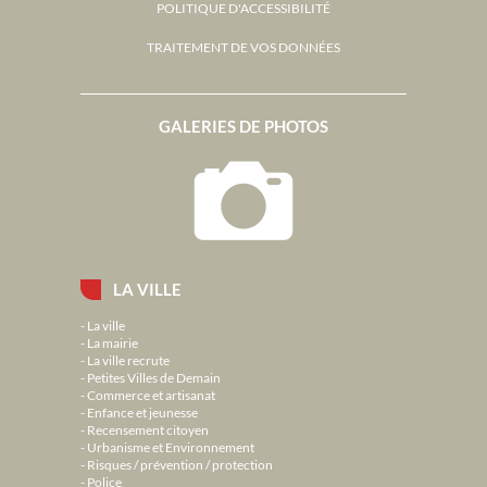
POLITIQUE D'ACCESSIBILITÉ
TRAITEMENT DE VOS DONNÉES
GALERIES DE PHOTOS
LA VILLE
La ville
La mairie
La ville recrute
Petites Villes de Demain
Commerce et artisanat
Enfance et jeunesse
Recensement citoyen
Urbanisme et Environnement
Risques / prévention / protection
Police