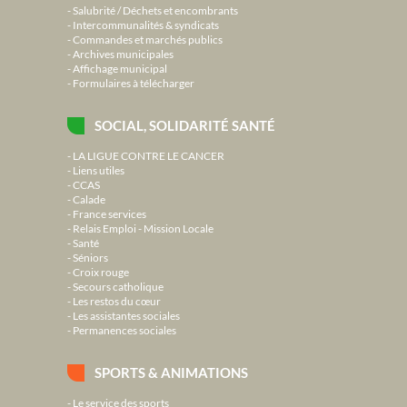
Salubrité / Déchets et encombrants
Intercommunalités & syndicats
Commandes et marchés publics
Archives municipales
Affichage municipal
Formulaires à télécharger
SOCIAL, SOLIDARITÉ SANTÉ
LA LIGUE CONTRE LE CANCER
Liens utiles
CCAS
Calade
France services
Relais Emploi - Mission Locale
Santé
Séniors
Croix rouge
Secours catholique
Les restos du cœur
Les assistantes sociales
Permanences sociales
SPORTS & ANIMATIONS
Le service des sports