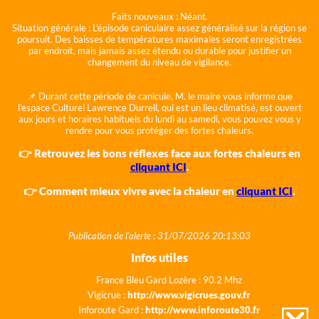
Faits nouveaux :
Néant.
Situation générale :
L'épisode caniculaire assez généralisé sur la région se
poursuit. Des baisses de températures maximales seront enregistrées
par endroit, mais jamais assez étendu ou durable pour justifier un
changement du niveau de vigilance.
📌 Durant cette période de canicule, M. le maire vous informe que
l'espace Culturel Lawrence Durrell, qui est un lieu climatisé, est ouvert
aux jours et horaires habituels du lundi au samedi, vous pouvez vous y
rendre pour vous protéger des fortes chaleurs.
👉 Retrouvez les bons réflexes face aux fortes chaleurs en
cliquant ICI
.
👉 Comment mieux vivre avec la chaleur en
cliquant ICI
.
Publication de l'alerte : 31/07/2026 20:13:03
Infos utiles
France Bleu Gard Lozère : 90.2 Mhz
Vigicrue :
http://www.vigicrues.gouv.fr
Inforoute Gard :
http://www.inforoute30.fr