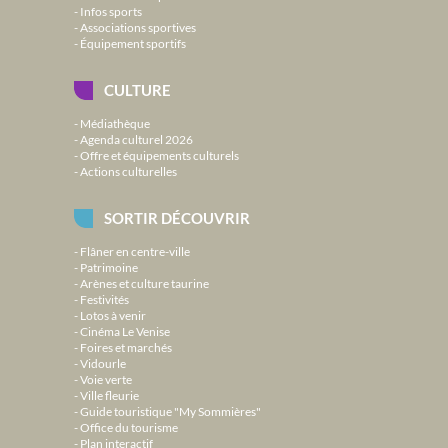
Infos sports
Associations sportives
Équipement sportifs
CULTURE
Médiathèque
Agenda culturel 2026
Offre et équipements culturels
Actions culturelles
SORTIR DÉCOUVRIR
Flâner en centre-ville
Patrimoine
Arènes et culture taurine
Festivités
Lotos à venir
Cinéma Le Venise
Foires et marchés
Vidourle
Voie verte
Ville fleurie
Guide touristique "My Sommières"
Office du tourisme
Plan interactif