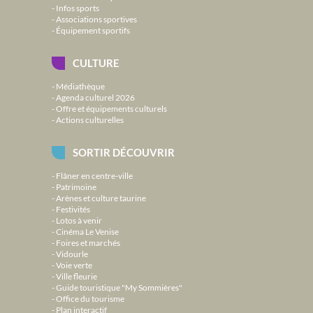
Infos sports
Associations sportives
Équipement sportifs
CULTURE
Médiathèque
Agenda culturel 2026
Offre et équipements culturels
Actions culturelles
SORTIR DÉCOUVRIR
Flâner en centre-ville
Patrimoine
Arènes et culture taurine
Festivités
Lotos à venir
Cinéma Le Venise
Foires et marchés
Vidourle
Voie verte
Ville fleurie
Guide touristique "My Sommières"
Office du tourisme
Plan interactif