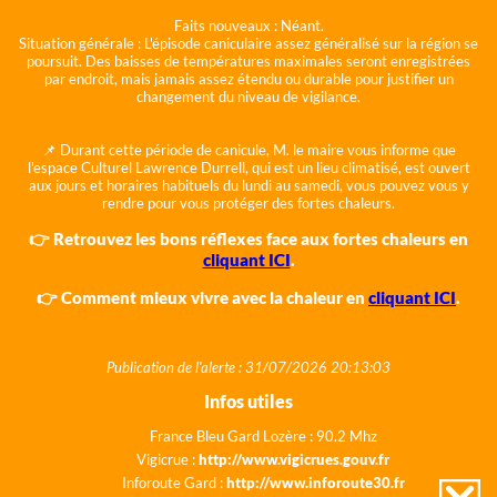
Faits nouveaux :
Néant.
Situation générale :
L'épisode caniculaire assez généralisé sur la région se
poursuit. Des baisses de températures maximales seront enregistrées
par endroit, mais jamais assez étendu ou durable pour justifier un
changement du niveau de vigilance.
📌 Durant cette période de canicule, M. le maire vous informe que
l'espace Culturel Lawrence Durrell, qui est un lieu climatisé, est ouvert
aux jours et horaires habituels du lundi au samedi, vous pouvez vous y
rendre pour vous protéger des fortes chaleurs.
👉 Retrouvez les bons réflexes face aux fortes chaleurs en
cliquant ICI
.
👉 Comment mieux vivre avec la chaleur en
cliquant ICI
.
Publication de l'alerte : 31/07/2026 20:13:03
Infos utiles
France Bleu Gard Lozère : 90.2 Mhz
Vigicrue :
http://www.vigicrues.gouv.fr
Inforoute Gard :
http://www.inforoute30.fr