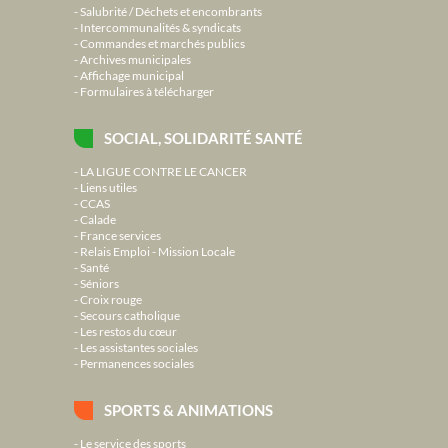
Salubrité / Déchets et encombrants
Intercommunalités & syndicats
Commandes et marchés publics
Archives municipales
Affichage municipal
Formulaires à télécharger
SOCIAL, SOLIDARITÉ SANTÉ
LA LIGUE CONTRE LE CANCER
Liens utiles
CCAS
Calade
France services
Relais Emploi - Mission Locale
Santé
Séniors
Croix rouge
Secours catholique
Les restos du cœur
Les assistantes sociales
Permanences sociales
SPORTS & ANIMATIONS
Le service des sports