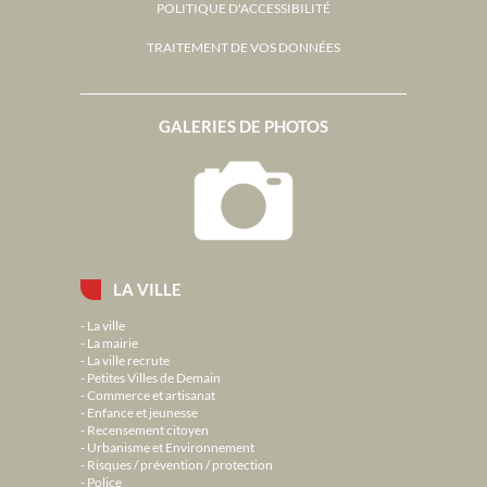
POLITIQUE D'ACCESSIBILITÉ
TRAITEMENT DE VOS DONNÉES
GALERIES DE PHOTOS
LA VILLE
La ville
La mairie
La ville recrute
Petites Villes de Demain
Commerce et artisanat
Enfance et jeunesse
Recensement citoyen
Urbanisme et Environnement
Risques / prévention / protection
Police