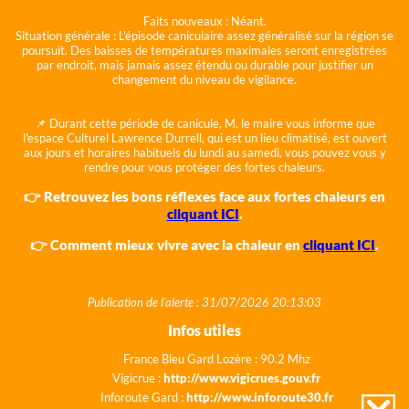
Faits nouveaux :
Néant.
Situation générale :
L'épisode caniculaire assez généralisé sur la région se
poursuit. Des baisses de températures maximales seront enregistrées
par endroit, mais jamais assez étendu ou durable pour justifier un
changement du niveau de vigilance.
📌 Durant cette période de canicule, M. le maire vous informe que
l'espace Culturel Lawrence Durrell, qui est un lieu climatisé, est ouvert
aux jours et horaires habituels du lundi au samedi, vous pouvez vous y
rendre pour vous protéger des fortes chaleurs.
👉 Retrouvez les bons réflexes face aux fortes chaleurs en
cliquant ICI
.
👉 Comment mieux vivre avec la chaleur en
cliquant ICI
.
Publication de l'alerte : 31/07/2026 20:13:03
Infos utiles
France Bleu Gard Lozère : 90.2 Mhz
Vigicrue :
http://www.vigicrues.gouv.fr
Inforoute Gard :
http://www.inforoute30.fr