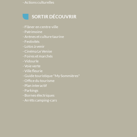
Actions culturelles
SORTIR DÉCOUVRIR
Flâner en centre-ville
Patrimoine
Arènes et culture taurine
Festivités
Lotos à venir
Cinéma Le Venise
Foires et marchés
Vidourle
Voie verte
Ville fleurie
Guide touristique "My Sommières"
Office du tourisme
Plan interactif
Parkings
Bornes électriques
Arrêts camping-cars