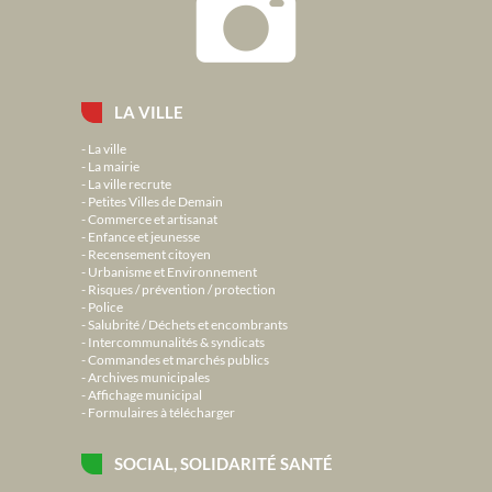
LA VILLE
La ville
La mairie
La ville recrute
Petites Villes de Demain
Commerce et artisanat
Enfance et jeunesse
Recensement citoyen
Urbanisme et Environnement
Risques / prévention / protection
Police
Salubrité / Déchets et encombrants
Intercommunalités & syndicats
Commandes et marchés publics
Archives municipales
Affichage municipal
Formulaires à télécharger
SOCIAL, SOLIDARITÉ SANTÉ