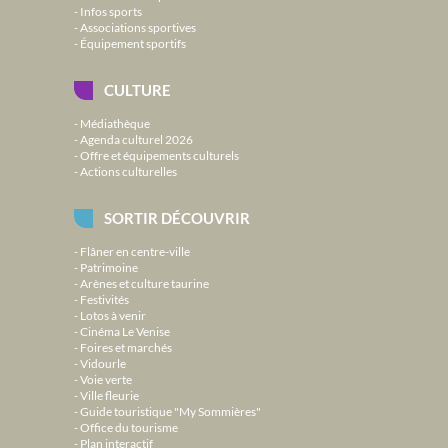
Infos sports
Associations sportives
Équipement sportifs
CULTURE
Médiathèque
Agenda culturel 2026
Offre et équipements culturels
Actions culturelles
SORTIR DÉCOUVRIR
Flâner en centre-ville
Patrimoine
Arènes et culture taurine
Festivités
Lotos à venir
Cinéma Le Venise
Foires et marchés
Vidourle
Voie verte
Ville fleurie
Guide touristique "My Sommières"
Office du tourisme
Plan interactif