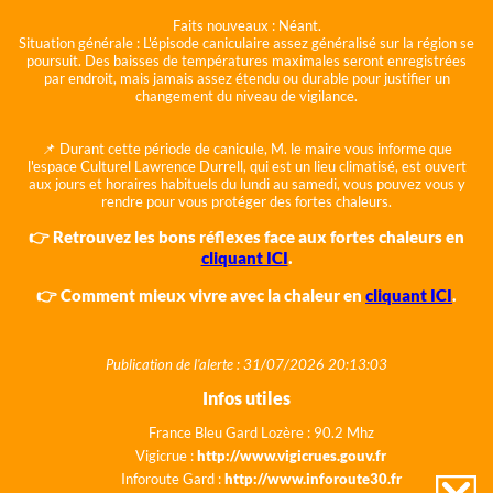
Faits nouveaux :
Néant.
Situation générale :
L'épisode caniculaire assez généralisé sur la région se
poursuit. Des baisses de températures maximales seront enregistrées
par endroit, mais jamais assez étendu ou durable pour justifier un
changement du niveau de vigilance.
📌 Durant cette période de canicule, M. le maire vous informe que
l'espace Culturel Lawrence Durrell, qui est un lieu climatisé, est ouvert
aux jours et horaires habituels du lundi au samedi, vous pouvez vous y
rendre pour vous protéger des fortes chaleurs.
👉 Retrouvez les bons réflexes face aux fortes chaleurs en
cliquant ICI
.
👉 Comment mieux vivre avec la chaleur en
cliquant ICI
.
Publication de l'alerte : 31/07/2026 20:13:03
Infos utiles
France Bleu Gard Lozère : 90.2 Mhz
Vigicrue :
http://www.vigicrues.gouv.fr
Inforoute Gard :
http://www.inforoute30.fr