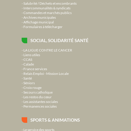
Salubrité / Déchets et encombrants
Intercommunalités & syndicats
Commandes et marchés publics
Archives municipales
Affichage municipal
Formulaires à télécharger
SOCIAL, SOLIDARITÉ SANTÉ
LA LIGUE CONTRE LE CANCER
Liens utiles
CCAS
Calade
France services
Relais Emploi - Mission Locale
Santé
Séniors
Croix rouge
Secours catholique
Les restos du cœur
Les assistantes sociales
Permanences sociales
SPORTS & ANIMATIONS
Le service des sports