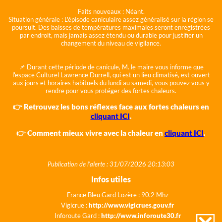
Faits nouveaux :
Néant.
Situation générale :
L'épisode caniculaire assez généralisé sur la région se
poursuit. Des baisses de températures maximales seront enregistrées
par endroit, mais jamais assez étendu ou durable pour justifier un
changement du niveau de vigilance.
📌 Durant cette période de canicule, M. le maire vous informe que
l'espace Culturel Lawrence Durrell, qui est un lieu climatisé, est ouvert
aux jours et horaires habituels du lundi au samedi, vous pouvez vous y
rendre pour vous protéger des fortes chaleurs.
👉 Retrouvez les bons réflexes face aux fortes chaleurs en
cliquant ICI
.
👉 Comment mieux vivre avec la chaleur en
cliquant ICI
.
Publication de l'alerte : 31/07/2026 20:13:03
Infos utiles
France Bleu Gard Lozère : 90.2 Mhz
Vigicrue :
http://www.vigicrues.gouv.fr
Inforoute Gard :
http://www.inforoute30.fr