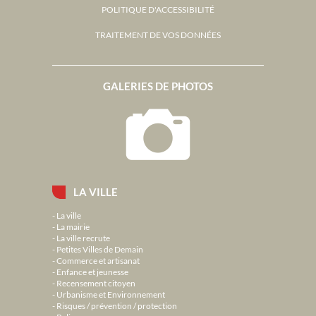
POLITIQUE D'ACCESSIBILITÉ
TRAITEMENT DE VOS DONNÉES
GALERIES DE PHOTOS
LA VILLE
La ville
La mairie
La ville recrute
Petites Villes de Demain
Commerce et artisanat
Enfance et jeunesse
Recensement citoyen
Urbanisme et Environnement
Risques / prévention / protection