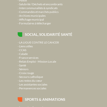
Police
Salubrité / Déchets et encombrants
Intercommunalités & syndicats
Commandes et marchés publics
Archives municipales
Affichage municipal
Formulaires à télécharger
SOCIAL, SOLIDARITÉ SANTÉ
LA LIGUE CONTRE LE CANCER
Liens utiles
CCAS
Calade
France services
Relais Emploi - Mission Locale
Santé
Séniors
Croix rouge
Secours catholique
Les restos du cœur
Les assistantes sociales
Permanences sociales
SPORTS & ANIMATIONS