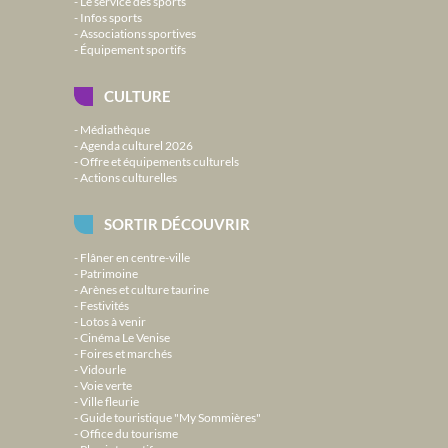
Le service des sports
Infos sports
Associations sportives
Équipement sportifs
CULTURE
Médiathèque
Agenda culturel 2026
Offre et équipements culturels
Actions culturelles
SORTIR DÉCOUVRIR
Flâner en centre-ville
Patrimoine
Arènes et culture taurine
Festivités
Lotos à venir
Cinéma Le Venise
Foires et marchés
Vidourle
Voie verte
Ville fleurie
Guide touristique "My Sommières"
Office du tourisme