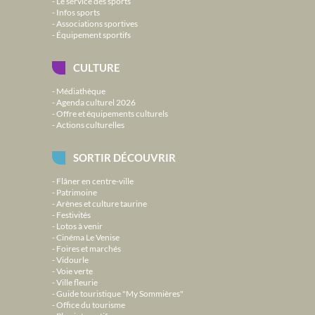
Le service des sports
Infos sports
Associations sportives
Équipement sportifs
CULTURE
Médiathèque
Agenda culturel 2026
Offre et équipements culturels
Actions culturelles
SORTIR DÉCOUVRIR
Flâner en centre-ville
Patrimoine
Arènes et culture taurine
Festivités
Lotos à venir
Cinéma Le Venise
Foires et marchés
Vidourle
Voie verte
Ville fleurie
Guide touristique "My Sommières"
Office du tourisme