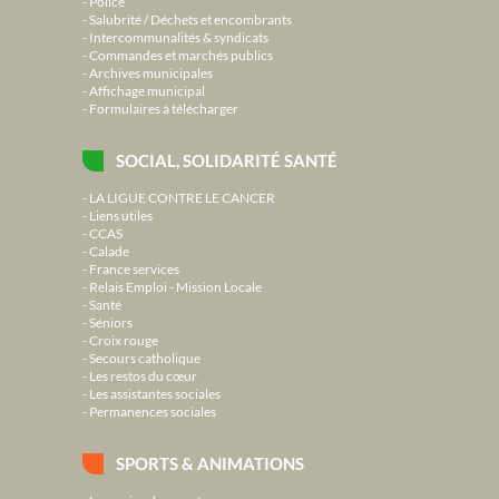
Police
Salubrité / Déchets et encombrants
Intercommunalités & syndicats
Commandes et marchés publics
Archives municipales
Affichage municipal
Formulaires à télécharger
SOCIAL, SOLIDARITÉ SANTÉ
LA LIGUE CONTRE LE CANCER
Liens utiles
CCAS
Calade
France services
Relais Emploi - Mission Locale
Santé
Séniors
Croix rouge
Secours catholique
Les restos du cœur
Les assistantes sociales
Permanences sociales
SPORTS & ANIMATIONS