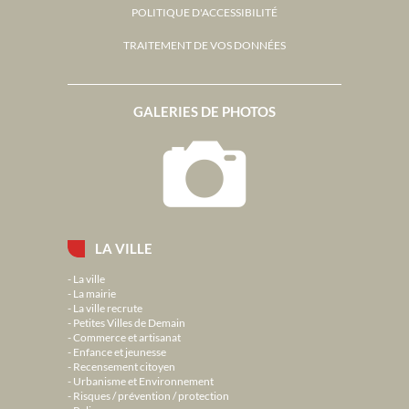
POLITIQUE D'ACCESSIBILITÉ
TRAITEMENT DE VOS DONNÉES
GALERIES DE PHOTOS
LA VILLE
La ville
La mairie
La ville recrute
Petites Villes de Demain
Commerce et artisanat
Enfance et jeunesse
Recensement citoyen
Urbanisme et Environnement
Risques / prévention / protection