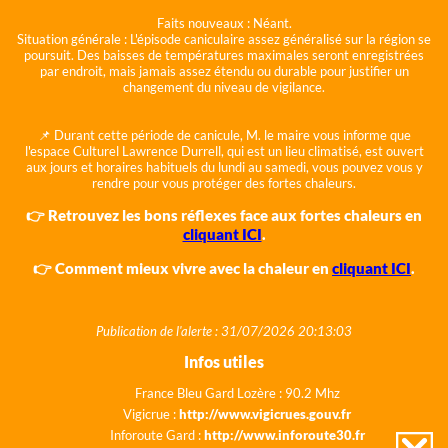
Faits nouveaux :
Néant.
Situation générale :
L'épisode caniculaire assez généralisé sur la région se
poursuit. Des baisses de températures maximales seront enregistrées
par endroit, mais jamais assez étendu ou durable pour justifier un
changement du niveau de vigilance.
📌 Durant cette période de canicule, M. le maire vous informe que
l'espace Culturel Lawrence Durrell, qui est un lieu climatisé, est ouvert
aux jours et horaires habituels du lundi au samedi, vous pouvez vous y
rendre pour vous protéger des fortes chaleurs.
👉 Retrouvez les bons réflexes face aux fortes chaleurs en
cliquant ICI
.
👉 Comment mieux vivre avec la chaleur en
cliquant ICI
.
Publication de l'alerte : 31/07/2026 20:13:03
Infos utiles
France Bleu Gard Lozère : 90.2 Mhz
Vigicrue :
http://www.vigicrues.gouv.fr
Inforoute Gard :
http://www.inforoute30.fr