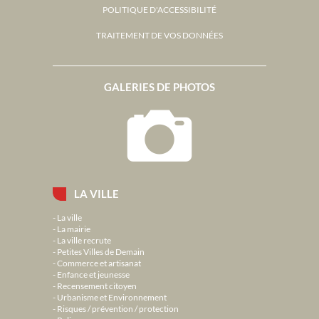
POLITIQUE D'ACCESSIBILITÉ
TRAITEMENT DE VOS DONNÉES
GALERIES DE PHOTOS
LA VILLE
La ville
La mairie
La ville recrute
Petites Villes de Demain
Commerce et artisanat
Enfance et jeunesse
Recensement citoyen
Urbanisme et Environnement
Risques / prévention / protection