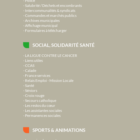
Police
Salubrité / Déchets et encombrants
Intercommunalités & syndicats
Commandes et marchés publics
Archives municipales
Affichage municipal
Formulaires à télécharger
SOCIAL, SOLIDARITÉ SANTÉ
LA LIGUE CONTRE LE CANCER
Liens utiles
CCAS
Calade
France services
Relais Emploi - Mission Locale
Santé
Séniors
Croix rouge
Secours catholique
Les restos du cœur
Les assistantes sociales
Permanences sociales
SPORTS & ANIMATIONS