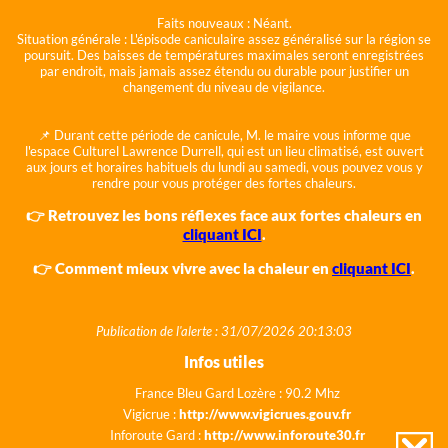
Faits nouveaux :
Néant.
Situation générale :
L'épisode caniculaire assez généralisé sur la région se
poursuit. Des baisses de températures maximales seront enregistrées
par endroit, mais jamais assez étendu ou durable pour justifier un
changement du niveau de vigilance.
📌 Durant cette période de canicule, M. le maire vous informe que
l'espace Culturel Lawrence Durrell, qui est un lieu climatisé, est ouvert
aux jours et horaires habituels du lundi au samedi, vous pouvez vous y
rendre pour vous protéger des fortes chaleurs.
👉 Retrouvez les bons réflexes face aux fortes chaleurs en
cliquant ICI
.
👉 Comment mieux vivre avec la chaleur en
cliquant ICI
.
Publication de l'alerte : 31/07/2026 20:13:03
Infos utiles
France Bleu Gard Lozère : 90.2 Mhz
Vigicrue :
http://www.vigicrues.gouv.fr
Inforoute Gard :
http://www.inforoute30.fr