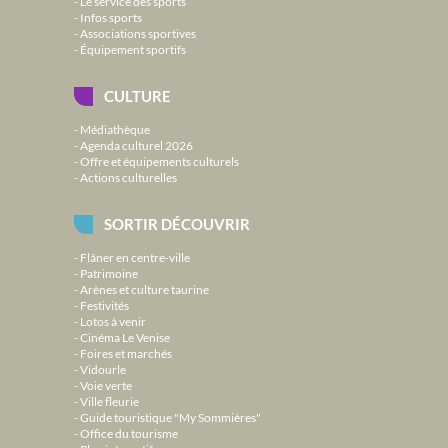
Le service des sports
Infos sports
Associations sportives
Équipement sportifs
CULTURE
Médiathèque
Agenda culturel 2026
Offre et équipements culturels
Actions culturelles
SORTIR DÉCOUVRIR
Flâner en centre-ville
Patrimoine
Arènes et culture taurine
Festivités
Lotos à venir
Cinéma Le Venise
Foires et marchés
Vidourle
Voie verte
Ville fleurie
Guide touristique "My Sommières"
Office du tourisme