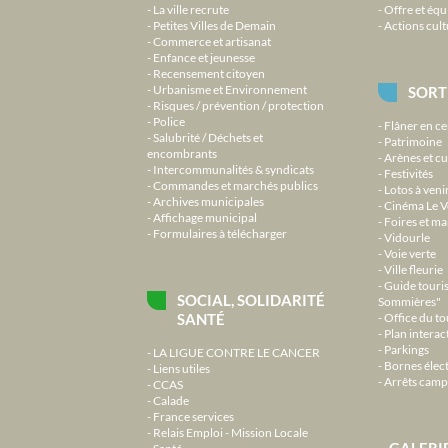
La ville recrute
Offre et équ
Petites Villes de Demain
Actions cult
Commerce et artisanat
Enfance et jeunesse
Recensement citoyen
Urbanisme et Environnement
SORT
Risques / prévention / protection
Police
Flâner en ce
Salubrité / Déchets et
Patrimoine
encombrants
Arènes et cu
Intercommunalités & syndicats
Festivités
Commandes et marchés publics
Lotos à veni
Archives municipales
Cinéma Le V
Affichage municipal
Foires et m
Formulaires à télécharger
Vidourle
Voie verte
Ville fleurie
Guide touri
SOCIAL, SOLIDARITÉ
Sommières"
SANTÉ
Office du t
Plan interact
Parkings
LA LIGUE CONTRE LE CANCER
Bornes élec
Liens utiles
Arrêts camp
CCAS
Calade
France services
Relais Emploi - Mission Locale
GALERI
Santé