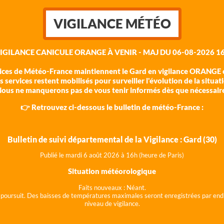
VIGILANCE MÉTÉO
VIGILANCE CANICULE ORANGE À VENIR - MAJ DU 06-08-2026 16
vices de Météo-France maintiennent le Gard en vigilance ORANGE c
 services restent mobilisés pour surveiller l'évolution de la situat
ous ne manquerons pas de vous tenir informés dès que nécessair
👉 Retrouvez ci-dessous le bulletin de météo-France :
Bulletin de suivi départemental de la Vigilance : Gard (30)
Publié le mardi 6 août 202
6 à 16h (heure de Paris)
Situation météorologique
Faits nouveaux :
Néant.
 se poursuit. Des baisses de températures maximales seront enregistrées par end
niveau de vigilance.