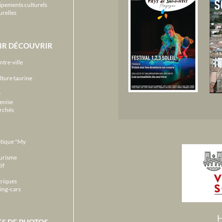
ipements culturels
urelles
IR DÉCOUVRIR
ntre-ville
lture taurine
r
enise
archés
stique "My
ourisme
if
triques
ing-cars
H
ES DE PHOTOS