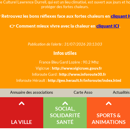
e Culturel Lawrence Durrell, qui est un lieu climatisé, est ouvert aux jours et 
protéger des fortes chaleurs.
 Retrouvez les bons réflexes face aux fortes chaleurs en
cliquant I
👉 Comment mieux vivre avec la chaleur en
cliquant ICI
.
Publication de l'alerte : 31/07/2026 20:13:03
Infos utiles
France Bleu Gard Lozère : 90.2 Mhz
Vigicrue :
http://www.vigicrues.gouv.fr
Inforoute Gard :
http://www.inforoute30.fr
Inforoute Hérault :
http://geo.herault.fr/inforoute/index.html
Annuaire des associations
Carte Asso
Actualités
SOCIAL,
SOLIDARITÉ
SPORTS &
LA VILLE
SANTÉ
ANIMATIONS