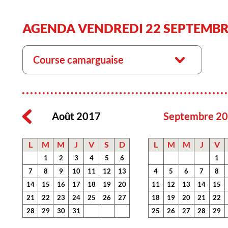
AGENDA VENDREDI 22 SEPTEMBR
Course camarguaise
Août 2017
Septembre 2
L
M
M
J
V
S
D
L
M
M
J
V
1
2
3
4
5
6
1
7
8
9
10
11
12
13
4
5
6
7
8
14
15
16
17
18
19
20
11
12
13
14
15
21
22
23
24
25
26
27
18
19
20
21
22
28
29
30
31
25
26
27
28
29