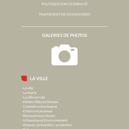
POLITIQUE D'ACCESSIBILITÉ
TRAITEMENT DE VOS DONNÉES
GALERIES DE PHOTOS
LA VILLE
La ville
La mairie
La ville recrute
Petites Villes de Demain
Commerce et artisanat
Enfance et jeunesse
Recensement citoyen
Urbanisme et Environnement
Risques / prévention / protection