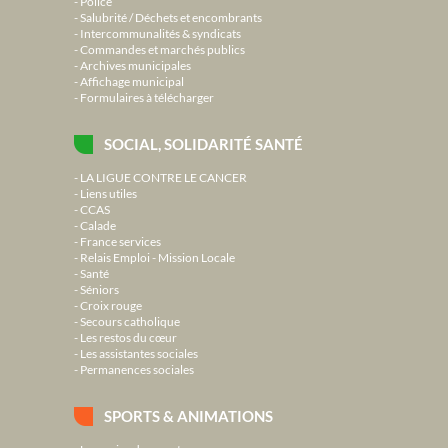
Police
Salubrité / Déchets et encombrants
Intercommunalités & syndicats
Commandes et marchés publics
Archives municipales
Affichage municipal
Formulaires à télécharger
SOCIAL, SOLIDARITÉ SANTÉ
LA LIGUE CONTRE LE CANCER
Liens utiles
CCAS
Calade
France services
Relais Emploi - Mission Locale
Santé
Séniors
Croix rouge
Secours catholique
Les restos du cœur
Les assistantes sociales
Permanences sociales
SPORTS & ANIMATIONS