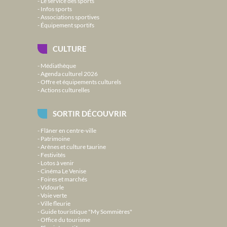
Le service des sports
Infos sports
Associations sportives
Équipement sportifs
CULTURE
Médiathèque
Agenda culturel 2026
Offre et équipements culturels
Actions culturelles
SORTIR DÉCOUVRIR
Flâner en centre-ville
Patrimoine
Arènes et culture taurine
Festivités
Lotos à venir
Cinéma Le Venise
Foires et marchés
Vidourle
Voie verte
Ville fleurie
Guide touristique "My Sommières"
Office du tourisme