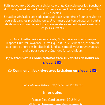
Faits nouveaux :
Début de la vigilance orange Canicule pour les Bouches-
du-Rhône, les Alpes-de-Haute-Provence et les Hautes-Alpes aujourd'hui
à 12h locales.
Situation générale :
L'épisode caniculaire assez généralisé sur la région se
poursuit dans les prochains jours. Une hausse des températures à partir
de demain est prévue, les fortes températures se prolongent ainsi dans
les jours suivants.
📌 Durant cette période de canicule, M. le maire vous informe que
l'espace Culturel Lawrence Durrell, qui est un lieu climatisé, est ouvert
aux jours et horaires habituels du lundi au samedi, vous pouvez vous y
rendre pour vous protéger des fortes chaleurs.
👉 Retrouvez les bons réflexes face aux fortes chaleurs en
cliquant ICI
.
👉 Comment mieux vivre avec la chaleur en
cliquant ICI
.
Publication de l'alerte : 31/07/2026 20:13:03
Infos utiles
France Bleu Gard Lozère : 90.2 Mhz
Vigicrue :
http://www.vigicrues.gouv.fr