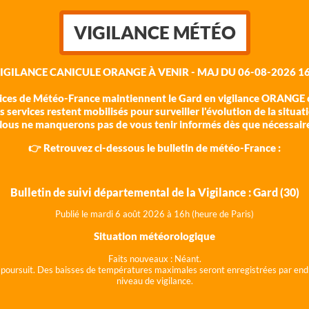
VIGILANCE MÉTÉO
VIGILANCE CANICULE ORANGE À VENIR - MAJ DU 06-08-2026 16
vices de Météo-France maintiennent le Gard en vigilance ORANGE c
 services restent mobilisés pour surveiller l'évolution de la situat
ous ne manquerons pas de vous tenir informés dès que nécessair
👉 Retrouvez ci-dessous le bulletin de météo-France :
Bulletin de suivi départemental de la Vigilance : Gard (30)
Publié le mardi 6 août 202
6 à 16h (heure de Paris)
Situation météorologique
Faits nouveaux :
Néant.
 se poursuit. Des baisses de températures maximales seront enregistrées par end
niveau de vigilance.