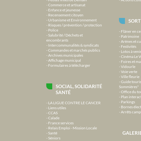
Commerce et artisanat
Enfance et jeunesse
Recensement citoyen
Urbanisme et Environnement
SORT
Risques / prévention / protection
Police
Flâner en ce
Salubrité / Déchets et
Patrimoine
encombrants
Arènes et cu
Intercommunalités & syndicats
Festivités
Commandes et marchés publics
Lotos à veni
Archives municipales
Cinéma Le V
Affichage municipal
Foires et m
Formulaires à télécharger
Vidourle
Voie verte
Ville fleurie
Guide touri
SOCIAL, SOLIDARITÉ
Sommières"
SANTÉ
Office du t
Plan interact
Parkings
LA LIGUE CONTRE LE CANCER
Bornes élec
Liens utiles
Arrêts camp
CCAS
Calade
France services
Relais Emploi - Mission Locale
GALERI
Santé
Séniors