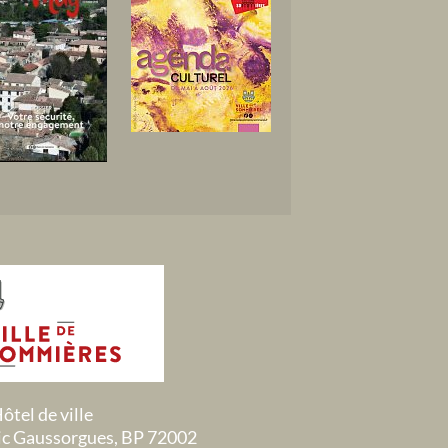
ôtel de ville
ric Gaussorgues, BP 72002