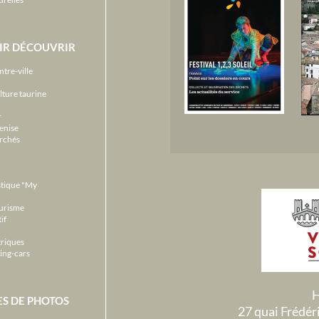
IR DÉCOUVRIR
ntre-ville
lture taurine
r
enise
archés
stique "My
ourisme
if
triques
ing-cars
H
ES DE PHOTOS
27 quai Frédé