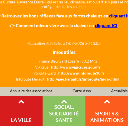
e Culturel Lawrence Durrell, qui est un lieu climatisé, est ouvert aux jours et 
protéger des fortes chaleurs.
 Retrouvez les bons réflexes face aux fortes chaleurs en
cliquant I
👉 Comment mieux vivre avec la chaleur en
cliquant ICI
.
Publication de l'alerte : 31/07/2026 20:13:03
Infos utiles
France Bleu Gard Lozère : 90.2 Mhz
Vigicrue :
http://www.vigicrues.gouv.fr
Inforoute Gard :
http://www.inforoute30.fr
Inforoute Hérault :
http://geo.herault.fr/inforoute/index.html
Annuaire des associations
Carte Asso
Actualités
SOCIAL,
SOLIDARITÉ
SPORTS &
LA VILLE
SANTÉ
ANIMATIONS