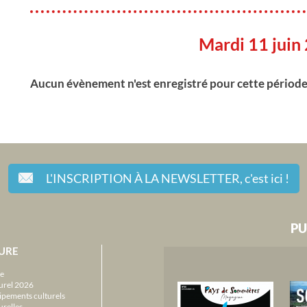
Mardi 11 juin
Aucun évènement n'est enregistré pour cette périod
L'INSCRIPTION À LA NEWSLETTER,
c'est ici !
PU
URE
e
urel 2026
ipements culturels
urelles