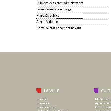
Publicité des actes administratifs
Formulaires à télécharger
Marchés publics
Alerte Vidourle
Carte de stationnement payant
LA VILLE
CULT
La ville
Médiathèqu
La mairie
Agenda cult
La ville recrute
Offre et équ
Petites Villes de Demain
Actions cult