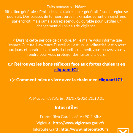
Faits nouveaux :
Néant.
Situation générale :
L'épisode caniculaire assez généralisé sur la région se
poursuit. Des baisses de températures maximales seront enregistrées
par endroit, mais jamais assez étendu ou durable pour justifier un
changement du niveau de vigilance.
📌 Durant cette période de canicule, M. le maire vous informe que
l'espace Culturel Lawrence Durrell, qui est un lieu climatisé, est ouvert
aux jours et horaires habituels du lundi au samedi, vous pouvez vous y
rendre pour vous protéger des fortes chaleurs.
👉 Retrouvez les bons réflexes face aux fortes chaleurs en
cliquant ICI
.
👉 Comment mieux vivre avec la chaleur en
cliquant ICI
.
Publication de l'alerte : 31/07/2026 20:13:03
Infos utiles
France Bleu Gard Lozère : 90.2 Mhz
Vigicrue :
http://www.vigicrues.gouv.fr
Inforoute Gard :
http://www.inforoute30.fr