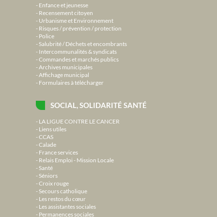
Enfance et jeunesse
Recensement citoyen
Urbanisme et Environnement
Risques / prévention / protection
Police
Salubrité / Déchets et encombrants
Intercommunalités & syndicats
Commandes et marchés publics
Archives municipales
Affichage municipal
Formulaires à télécharger
SOCIAL, SOLIDARITÉ SANTÉ
LA LIGUE CONTRE LE CANCER
Liens utiles
CCAS
Calade
France services
Relais Emploi - Mission Locale
Santé
Séniors
Croix rouge
Secours catholique
Les restos du cœur
Les assistantes sociales
Permanences sociales