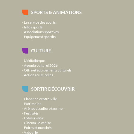
SPORTS & ANIMATIONS
Le service des sports
Infos sports
Associations sportives
Équipement sportifs
CULTURE
Médiathèque
Agenda culturel 2026
Offre et équipements culturels
Actions culturelles
SORTIR DÉCOUVRIR
Flâner en centre-ville
Patrimoine
Arènes et culture taurine
Festivités
Lotos à venir
Cinéma Le Venise
Foires et marchés
Vidourle