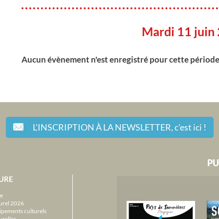
Mardi 11 juin
Aucun évènement n'est enregistré pour cette périod
L'INSCRIPTION À LA NEWSLETTER,
c'est ici !
PU
URE
e
urel 2026
ipements culturels
urelles