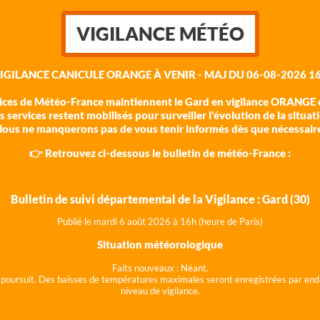
VIGILANCE MÉTÉO
VIGILANCE CANICULE ORANGE À VENIR - MAJ DU 06-08-2026 16
vices de Météo-France maintiennent le Gard en vigilance ORANGE c
 services restent mobilisés pour surveiller l'évolution de la situat
ous ne manquerons pas de vous tenir informés dès que nécessair
👉 Retrouvez ci-dessous le bulletin de météo-France :
Bulletin de suivi départemental de la Vigilance : Gard (30)
Publié le mardi 6 août 202
6 à 16h (heure de Paris)
Situation météorologique
Faits nouveaux :
Néant.
 se poursuit. Des baisses de températures maximales seront enregistrées par end
niveau de vigilance.