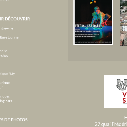
IR DÉCOUVRIR
ntre-ville
lture taurine
r
enise
archés
stique "My
ourisme
if
triques
ing-cars
H
ES DE PHOTOS
27 quai Frédé