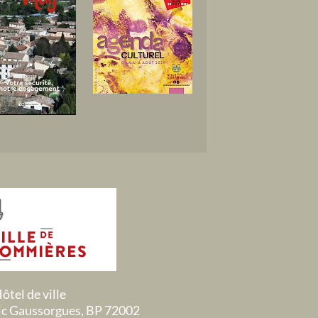
ôtel de ville
ric Gaussorgues, BP 72002