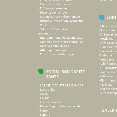
Commerce et artisanat
Enfance et jeunesse
Recensement citoyen
Urbanisme et Environnement
SORT
Risques / prévention / protection
Police
Flâner en ce
Salubrité / Déchets et
Patrimoine
encombrants
Arènes et cu
Intercommunalités & syndicats
Festivités
Commandes et marchés publics
Lotos à veni
Archives municipales
Cinéma Le V
Affichage municipal
Foires et m
Formulaires à télécharger
Vidourle
Voie verte
Ville fleurie
Guide touri
SOCIAL, SOLIDARITÉ
Sommières"
SANTÉ
Office du t
Plan interact
Parkings
LA LIGUE CONTRE LE CANCER
Bornes élec
Liens utiles
Arrêts camp
CCAS
Calade
France services
Relais Emploi - Mission Locale
GALERI
Santé
Séniors