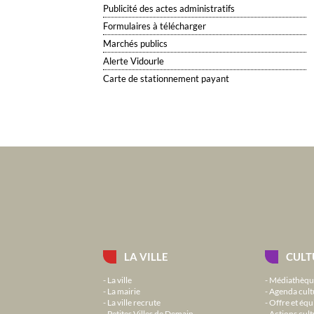
Publicité des actes administratifs
Formulaires à télécharger
Marchés publics
Alerte Vidourle
Carte de stationnement payant
LA VILLE
CULT
La ville
Médiathèqu
La mairie
Agenda cult
La ville recrute
Offre et équ
Petites Villes de Demain
Actions cult