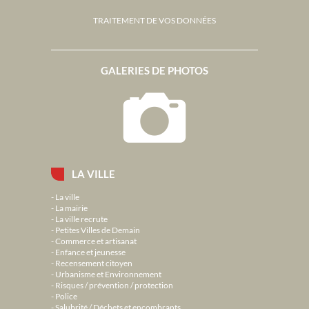
TRAITEMENT DE VOS DONNÉES
GALERIES DE PHOTOS
LA VILLE
La ville
La mairie
La ville recrute
Petites Villes de Demain
Commerce et artisanat
Enfance et jeunesse
Recensement citoyen
Urbanisme et Environnement
Risques / prévention / protection
Police
Salubrité / Déchets et encombrants