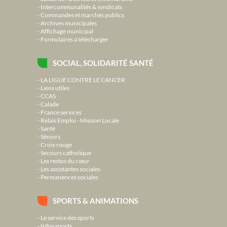
Intercommunalités & syndicats
Commandes et marchés publics
Archives municipales
Affichage municipal
Formulaires à télécharger
SOCIAL, SOLIDARITÉ SANTÉ
LA LIGUE CONTRE LE CANCER
Liens utiles
CCAS
Calade
France services
Relais Emploi - Mission Locale
Santé
Séniors
Croix rouge
Secours catholique
Les restos du cœur
Les assistantes sociales
Permanences sociales
SPORTS & ANIMATIONS
Le service des sports
Infos sports