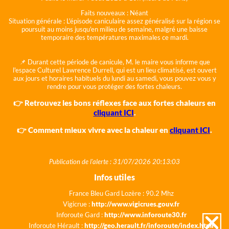
Faits nouveaux :
Néant
Situation générale :
L'épisode caniculaire assez généralisé sur la région se
poursuit au moins jusqu'en milieu de semaine, malgré une baisse
temporaire des températures maximales ce mardi.
📌 Durant cette période de canicule, M. le maire vous informe que
l'espace Culturel Lawrence Durrell, qui est un lieu climatisé, est ouvert
aux jours et horaires habituels du lundi au samedi, vous pouvez vous y
rendre pour vous protéger des fortes chaleurs.
👉 Retrouvez les bons réflexes face aux fortes chaleurs en
cliquant ICI
.
👉 Comment mieux vivre avec la chaleur en
cliquant ICI
.
Publication de l'alerte : 31/07/2026 20:13:03
Infos utiles
France Bleu Gard Lozère : 90.2 Mhz
Vigicrue :
http://www.vigicrues.gouv.fr
Inforoute Gard :
http://www.inforoute30.fr
Inforoute Hérault :
http://geo.herault.fr/inforoute/index.html