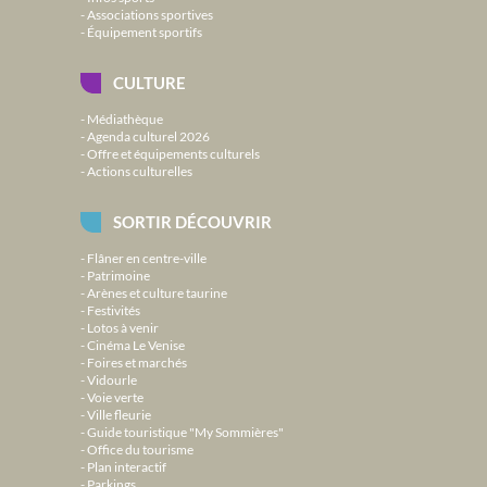
Associations sportives
Équipement sportifs
CULTURE
Médiathèque
Agenda culturel 2026
Offre et équipements culturels
Actions culturelles
SORTIR DÉCOUVRIR
Flâner en centre-ville
Patrimoine
Arènes et culture taurine
Festivités
Lotos à venir
Cinéma Le Venise
Foires et marchés
Vidourle
Voie verte
Ville fleurie
Guide touristique "My Sommières"
Office du tourisme
Plan interactif
Parkings