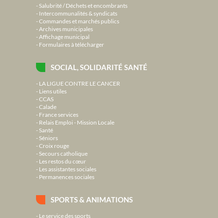
Salubrité / Déchets et encombrants
Intercommunalités & syndicats
Commandes et marchés publics
Archives municipales
Affichage municipal
Formulaires à télécharger
SOCIAL, SOLIDARITÉ SANTÉ
LA LIGUE CONTRE LE CANCER
Liens utiles
CCAS
Calade
France services
Relais Emploi - Mission Locale
Santé
Séniors
Croix rouge
Secours catholique
Les restos du cœur
Les assistantes sociales
Permanences sociales
SPORTS & ANIMATIONS
Le service des sports