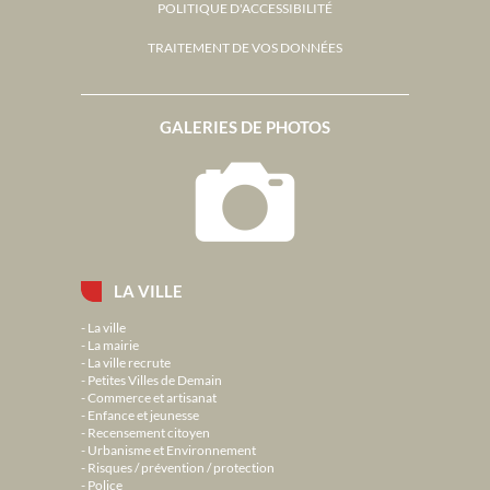
POLITIQUE D'ACCESSIBILITÉ
TRAITEMENT DE VOS DONNÉES
GALERIES DE PHOTOS
LA VILLE
La ville
La mairie
La ville recrute
Petites Villes de Demain
Commerce et artisanat
Enfance et jeunesse
Recensement citoyen
Urbanisme et Environnement
Risques / prévention / protection
Police