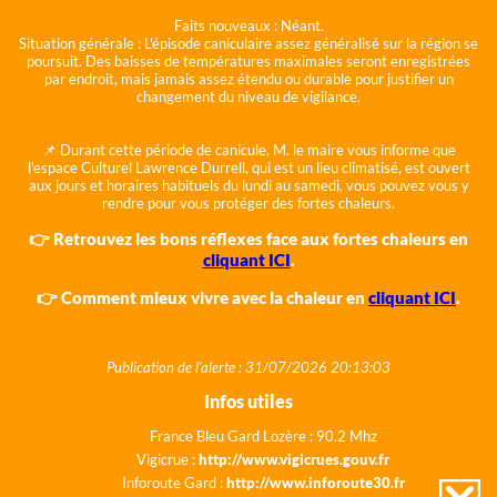
Faits nouveaux :
Néant.
Situation générale :
L'épisode caniculaire assez généralisé sur la région se
poursuit. Des baisses de températures maximales seront enregistrées
par endroit, mais jamais assez étendu ou durable pour justifier un
changement du niveau de vigilance.
📌 Durant cette période de canicule, M. le maire vous informe que
l'espace Culturel Lawrence Durrell, qui est un lieu climatisé, est ouvert
aux jours et horaires habituels du lundi au samedi, vous pouvez vous y
rendre pour vous protéger des fortes chaleurs.
👉 Retrouvez les bons réflexes face aux fortes chaleurs en
cliquant ICI
.
👉 Comment mieux vivre avec la chaleur en
cliquant ICI
.
Publication de l'alerte : 31/07/2026 20:13:03
Infos utiles
France Bleu Gard Lozère : 90.2 Mhz
Vigicrue :
http://www.vigicrues.gouv.fr
Inforoute Gard :
http://www.inforoute30.fr