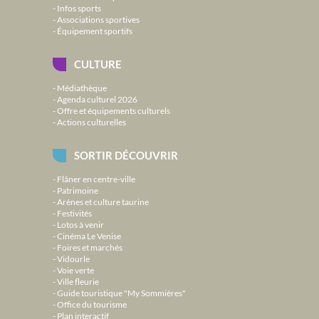
Infos sports
Associations sportives
Équipement sportifs
CULTURE
Médiathèque
Agenda culturel 2026
Offre et équipements culturels
Actions culturelles
SORTIR DÉCOUVRIR
Flâner en centre-ville
Patrimoine
Arènes et culture taurine
Festivités
Lotos à venir
Cinéma Le Venise
Foires et marchés
Vidourle
Voie verte
Ville fleurie
Guide touristique "My Sommières"
Office du tourisme
Plan interactif