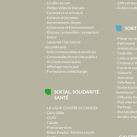
La ville recrute
Offre et équ
Petites Villes de Demain
Actions cult
Commerce et artisanat
Enfance et jeunesse
Recensement citoyen
Urbanisme et Environnement
SORT
Risques / prévention / protection
Police
Flâner en ce
Salubrité / Déchets et
Patrimoine
encombrants
Arènes et cu
Intercommunalités & syndicats
Festivités
Commandes et marchés publics
Lotos à veni
Archives municipales
Cinéma Le V
Affichage municipal
Foires et m
Formulaires à télécharger
Vidourle
Voie verte
Ville fleurie
Guide touri
SOCIAL, SOLIDARITÉ
Sommières"
SANTÉ
Office du t
Plan interact
Parkings
LA LIGUE CONTRE LE CANCER
Bornes élec
Liens utiles
Arrêts camp
CCAS
Calade
France services
Relais Emploi - Mission Locale
GALERI
Santé