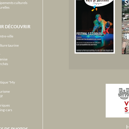
ipements culturels
urelles
IR DÉCOUVRIR
ntre-ville
lture taurine
r
enise
archés
stique "My
ourisme
if
triques
ing-cars
H
ES DE PHOTOS