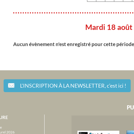
Mardi 18 août
Aucun évènement n'est enregistré pour cette périod
L'INSCRIPTION À LA NEWSLETTER,
c'est ici !
PU
URE
e
urel 2026