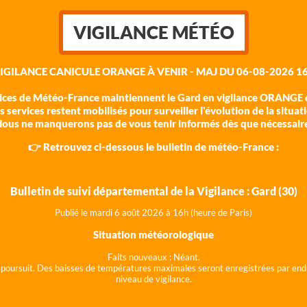
VIGILANCE MÉTÉO
VIGILANCE CANICULE ORANGE À VENIR - MAJ DU 06-08-2026 16
vices de Météo-France maintiennent le Gard en vigilance ORANGE c
 services restent mobilisés pour surveiller l'évolution de la situat
ous ne manquerons pas de vous tenir informés dès que nécessair
👉 Retrouvez ci-dessous le bulletin de météo-France :
Bulletin de suivi départemental de la Vigilance : Gard (30)
Publié le mardi 6 août 202
6 à 16h (heure de Paris)
Situation météorologique
Faits nouveaux :
Néant.
 se poursuit. Des baisses de températures maximales seront enregistrées par end
niveau de vigilance.