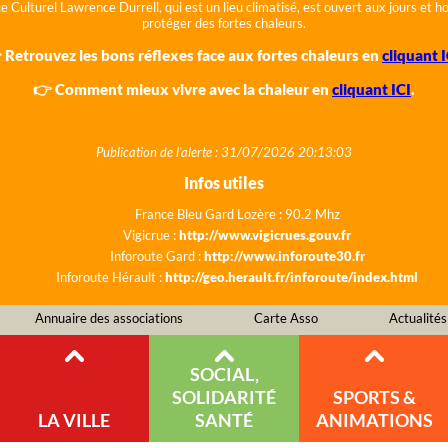
e Culturel Lawrence Durrell, qui est un lieu climatisé, est ouvert aux jours et 
protéger des fortes chaleurs.
 Retrouvez les bons réflexes face aux fortes chaleurs en
cliquant I
👉 Comment mieux vivre avec la chaleur en
cliquant ICI
.
Publication de l'alerte : 31/07/2026 20:13:03
Infos utiles
France Bleu Gard Lozère : 90.2 Mhz
Vigicrue :
http://www.vigicrues.gouv.fr
Inforoute Gard :
http://www.inforoute30.fr
Inforoute Hérault :
http://geo.herault.fr/inforoute/index.html
Annuaire des associations
Carte Asso
Actualités
SOCIAL,
SOLIDARITÉ
SPORTS &
LA VILLE
SANTÉ
ANIMATIONS