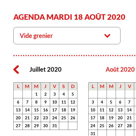
AGENDA MARDI 18 AOÛT 2020
Vide grenier
Juillet 2020
Août 2020
L
M
M
J
V
S
D
L
M
M
J
V
1
2
3
4
5
6
7
8
9
10
11
12
3
4
5
6
7
13
14
15
16
17
18
19
10
11
12
13
14
20
21
22
23
24
25
26
17
18
19
20
21
27
28
29
30
31
24
25
26
27
28
31