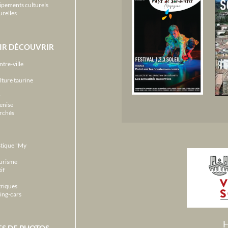
ipements culturels
urelles
IR DÉCOUVRIR
ntre-ville
lture taurine
r
enise
archés
stique "My
ourisme
if
triques
ing-cars
H
ES DE PHOTOS