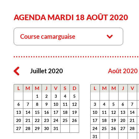
AGENDA MARDI 18 AOÛT 2020
Course camarguaise
Juillet 2020
Août 2020
L
M
M
J
V
S
D
L
M
M
J
V
1
2
3
4
5
6
7
8
9
10
11
12
3
4
5
6
7
13
14
15
16
17
18
19
10
11
12
13
14
20
21
22
23
24
25
26
17
18
19
20
21
27
28
29
30
31
24
25
26
27
28
31