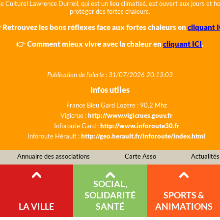
e Culturel Lawrence Durrell, qui est un lieu climatisé, est ouvert aux jours et 
protéger des fortes chaleurs.
 Retrouvez les bons réflexes face aux fortes chaleurs en
cliquant I
👉 Comment mieux vivre avec la chaleur en
cliquant ICI
.
Publication de l'alerte : 31/07/2026 20:13:03
Infos utiles
France Bleu Gard Lozère : 90.2 Mhz
Vigicrue :
http://www.vigicrues.gouv.fr
Inforoute Gard :
http://www.inforoute30.fr
Inforoute Hérault :
http://geo.herault.fr/inforoute/index.html
Annuaire des associations
Carte Asso
Actualités
SOCIAL,
SOLIDARITÉ
SPORTS &
LA VILLE
SANTÉ
ANIMATIONS