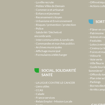
La ville recrute
Offre et équ
Petites Villes de Demain
Actions cult
Commerce et artisanat
Enfance et jeunesse
Recensement citoyen
Urbanisme et Environnement
SORT
Risques / prévention / protection
Police
Flâner en ce
Salubrité / Déchets et
Patrimoine
encombrants
Arènes et cu
Intercommunalités & syndicats
Festivités
Commandes et marchés publics
Lotos à veni
Archives municipales
Cinéma Le V
Affichage municipal
Foires et m
Formulaires à télécharger
Vidourle
Voie verte
Ville fleurie
Guide touri
SOCIAL, SOLIDARITÉ
Sommières"
SANTÉ
Office du t
Plan interact
Parkings
LA LIGUE CONTRE LE CANCER
Bornes élec
Liens utiles
Arrêts camp
CCAS
Calade
France services
Relais Emploi - Mission Locale
GALERI
Santé