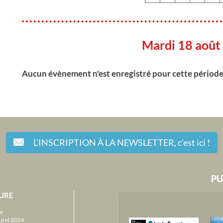
Mardi 18 août
Aucun évènement n'est enregistré pour cette périod
L'INSCRIPTION À LA NEWSLETTER,
c'est ici !
PU
URE
e
urel 2026