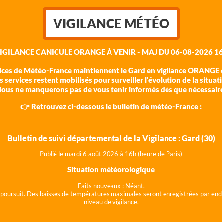
VIGILANCE MÉTÉO
VIGILANCE CANICULE ORANGE À VENIR - MAJ DU 06-08-2026 16
vices de Météo-France maintiennent le Gard en vigilance ORANGE c
 services restent mobilisés pour surveiller l'évolution de la situat
ous ne manquerons pas de vous tenir informés dès que nécessair
👉 Retrouvez ci-dessous le bulletin de météo-France :
Bulletin de suivi départemental de la Vigilance : Gard (30)
Publié le mardi 6 août 202
6 à 16h (heure de Paris)
Situation météorologique
Faits nouveaux :
Néant.
 se poursuit. Des baisses de températures maximales seront enregistrées par end
niveau de vigilance.