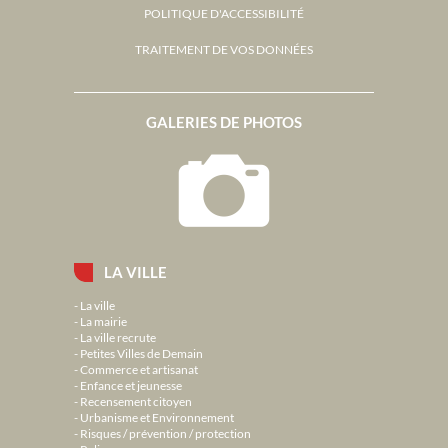
POLITIQUE D'ACCESSIBILITÉ
TRAITEMENT DE VOS DONNÉES
GALERIES DE PHOTOS
LA VILLE
La ville
La mairie
La ville recrute
Petites Villes de Demain
Commerce et artisanat
Enfance et jeunesse
Recensement citoyen
Urbanisme et Environnement
Risques / prévention / protection