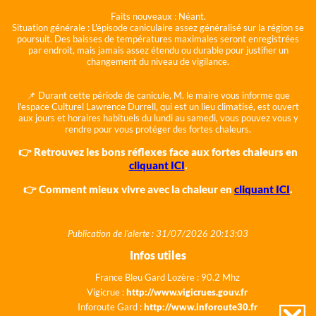
Faits nouveaux :
Néant.
Situation générale :
L'épisode caniculaire assez généralisé sur la région se
poursuit. Des baisses de températures maximales seront enregistrées
par endroit, mais jamais assez étendu ou durable pour justifier un
changement du niveau de vigilance.
📌 Durant cette période de canicule, M. le maire vous informe que
l'espace Culturel Lawrence Durrell, qui est un lieu climatisé, est ouvert
aux jours et horaires habituels du lundi au samedi, vous pouvez vous y
rendre pour vous protéger des fortes chaleurs.
👉 Retrouvez les bons réflexes face aux fortes chaleurs en
cliquant ICI
.
👉 Comment mieux vivre avec la chaleur en
cliquant ICI
.
Publication de l'alerte : 31/07/2026 20:13:03
Infos utiles
France Bleu Gard Lozère : 90.2 Mhz
Vigicrue :
http://www.vigicrues.gouv.fr
Inforoute Gard :
http://www.inforoute30.fr