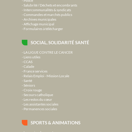
Police
Salubrité / Déchets et encombrants
Intercommunalités & syndicats
Commandes et marchés publics
Archives municipales
Affichage municipal
Formulaires à télécharger
SOCIAL, SOLIDARITÉ SANTÉ
LA LIGUE CONTRE LE CANCER
Liens utiles
CCAS
Calade
France services
Relais Emploi - Mission Locale
Santé
Séniors
Croix rouge
Secours catholique
Les restos du cœur
Les assistantes sociales
Permanences sociales
SPORTS & ANIMATIONS