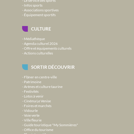
Le service des sports
Infos sports
Associations sportives
Équipement sportifs
CULTURE
Médiathèque
Agenda culturel 2026
Offre et équipements culturels
Actions culturelles
SORTIR DÉCOUVRIR
Flâner en centre-ville
Patrimoine
Arènes et culture taurine
Festivités
Lotos à venir
Cinéma Le Venise
Foires et marchés
Vidourle
Voie verte
Ville fleurie
Guide touristique "My Sommières"
Office du tourisme