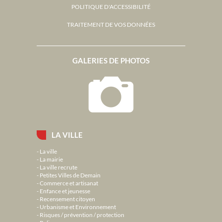
POLITIQUE D'ACCESSIBILITÉ
TRAITEMENT DE VOS DONNÉES
GALERIES DE PHOTOS
LA VILLE
La ville
La mairie
La ville recrute
Petites Villes de Demain
Commerce et artisanat
Enfance et jeunesse
Recensement citoyen
Urbanisme et Environnement
Risques / prévention / protection