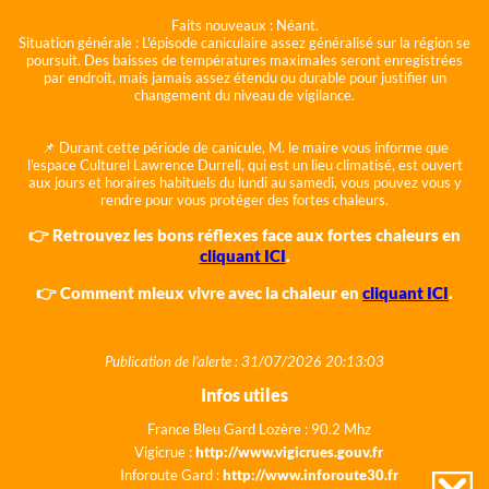
Faits nouveaux :
Néant.
Situation générale :
L'épisode caniculaire assez généralisé sur la région se
poursuit. Des baisses de températures maximales seront enregistrées
par endroit, mais jamais assez étendu ou durable pour justifier un
changement du niveau de vigilance.
📌 Durant cette période de canicule, M. le maire vous informe que
l'espace Culturel Lawrence Durrell, qui est un lieu climatisé, est ouvert
aux jours et horaires habituels du lundi au samedi, vous pouvez vous y
rendre pour vous protéger des fortes chaleurs.
👉 Retrouvez les bons réflexes face aux fortes chaleurs en
cliquant ICI
.
👉 Comment mieux vivre avec la chaleur en
cliquant ICI
.
Publication de l'alerte : 31/07/2026 20:13:03
Infos utiles
France Bleu Gard Lozère : 90.2 Mhz
Vigicrue :
http://www.vigicrues.gouv.fr
Inforoute Gard :
http://www.inforoute30.fr