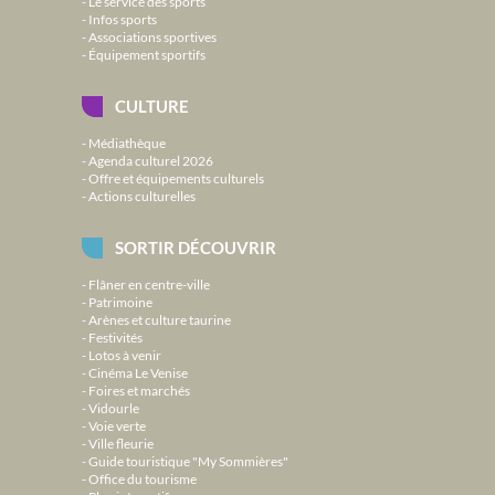
Le service des sports
Infos sports
Associations sportives
Équipement sportifs
CULTURE
Médiathèque
Agenda culturel 2026
Offre et équipements culturels
Actions culturelles
SORTIR DÉCOUVRIR
Flâner en centre-ville
Patrimoine
Arènes et culture taurine
Festivités
Lotos à venir
Cinéma Le Venise
Foires et marchés
Vidourle
Voie verte
Ville fleurie
Guide touristique "My Sommières"
Office du tourisme