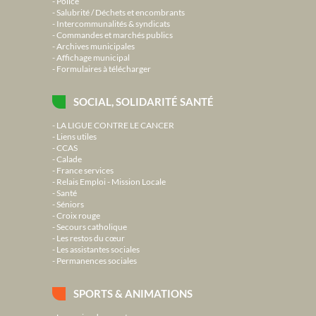
Police
Salubrité / Déchets et encombrants
Intercommunalités & syndicats
Commandes et marchés publics
Archives municipales
Affichage municipal
Formulaires à télécharger
SOCIAL, SOLIDARITÉ SANTÉ
LA LIGUE CONTRE LE CANCER
Liens utiles
CCAS
Calade
France services
Relais Emploi - Mission Locale
Santé
Séniors
Croix rouge
Secours catholique
Les restos du cœur
Les assistantes sociales
Permanences sociales
SPORTS & ANIMATIONS