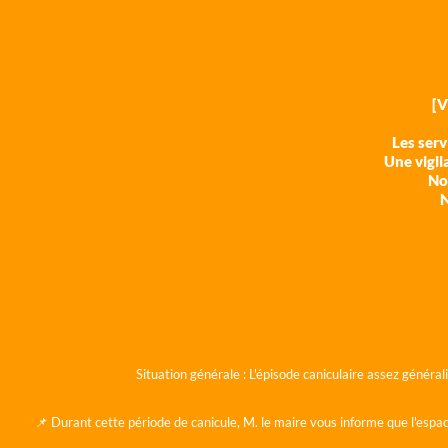
[
Les ser
Une vigil
Nos
N
Situation générale :
L'épisode caniculaire assez généra
📌 Durant cette période de canicule, M. le maire vous informe que l'espac