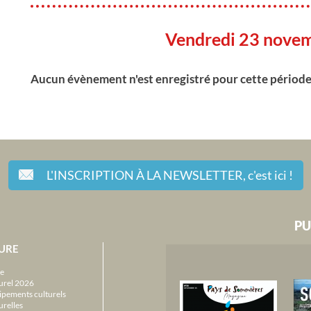
Vendredi 23 nove
Aucun évènement n'est enregistré pour cette périod
L'INSCRIPTION À LA NEWSLETTER,
c'est ici !
PU
URE
e
urel 2026
ipements culturels
urelles