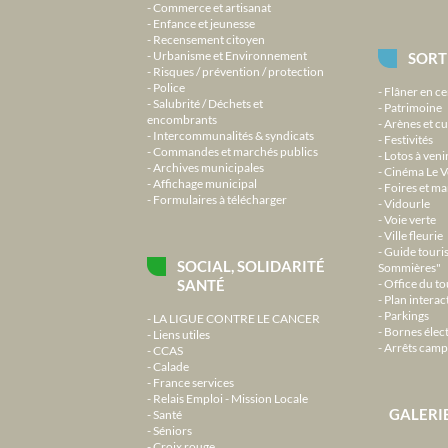
Commerce et artisanat
Enfance et jeunesse
Recensement citoyen
Urbanisme et Environnement
SORT
Risques / prévention / protection
Police
Flâner en ce
Salubrité / Déchets et
Patrimoine
encombrants
Arènes et cu
Intercommunalités & syndicats
Festivités
Commandes et marchés publics
Lotos à veni
Archives municipales
Cinéma Le V
Affichage municipal
Foires et m
Formulaires à télécharger
Vidourle
Voie verte
Ville fleurie
Guide touri
SOCIAL, SOLIDARITÉ
Sommières"
SANTÉ
Office du t
Plan interact
Parkings
LA LIGUE CONTRE LE CANCER
Bornes élec
Liens utiles
Arrêts camp
CCAS
Calade
France services
Relais Emploi - Mission Locale
GALERI
Santé
Séniors
Croix rouge