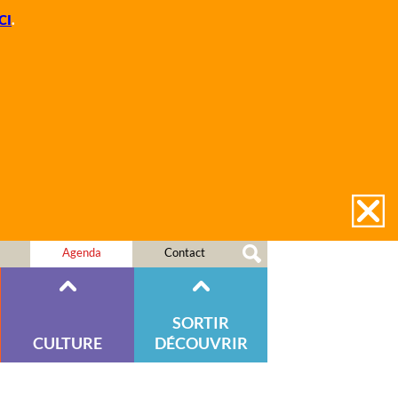
CI
.
Agenda
Contact
SORTIR
CULTURE
DÉCOUVRIR