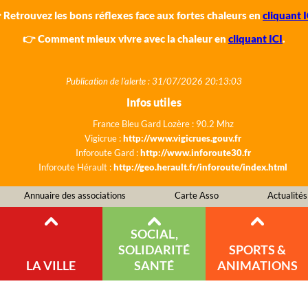
 Retrouvez les bons réflexes face aux fortes chaleurs en
cliquant I
👉 Comment mieux vivre avec la chaleur en
cliquant ICI
.
Publication de l'alerte : 31/07/2026 20:13:03
Infos utiles
France Bleu Gard Lozère : 90.2 Mhz
Vigicrue :
http://www.vigicrues.gouv.fr
Inforoute Gard :
http://www.inforoute30.fr
Inforoute Hérault :
http://geo.herault.fr/inforoute/index.html
Annuaire des associations
Carte Asso
Actualités
SOCIAL,
SOLIDARITÉ
SPORTS &
LA VILLE
SANTÉ
ANIMATIONS