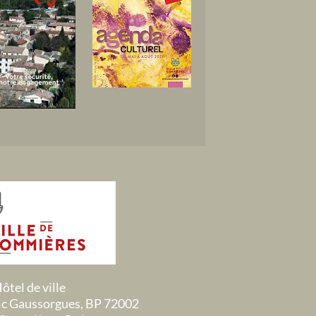
ôtel de ville
ric Gaussorgues, BP 72002