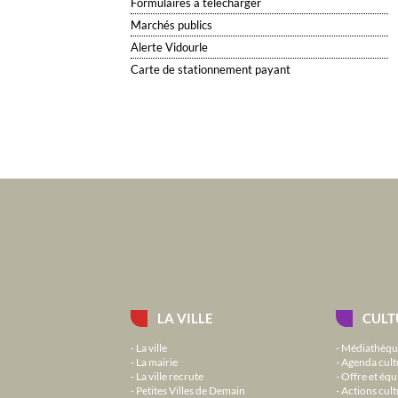
Formulaires à télécharger
Marchés publics
Alerte Vidourle
Carte de stationnement payant
LA VILLE
CULT
La ville
Médiathèqu
La mairie
Agenda cult
La ville recrute
Offre et équ
Petites Villes de Demain
Actions cult