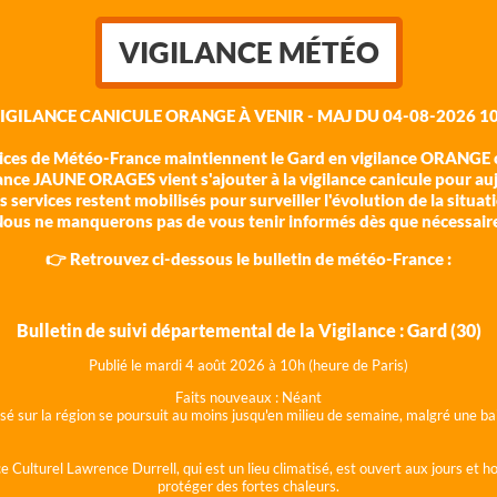
VIGILANCE MÉTÉO
VIGILANCE CANICULE ORANGE À VENIR - MAJ DU 04-08-2026 10
vices de Météo-France maintiennent le Gard en vigilance ORANGE c
ance JAUNE ORAGES vient s'ajouter à la vigilance canicule pour au
 services restent mobilisés pour surveiller l'évolution de la situat
ous ne manquerons pas de vous tenir informés dès que nécessair
👉 Retrouvez ci-dessous le bulletin de météo-France :
Bulletin de suivi départemental de la Vigilance : Gard (30)
Publié le mardi 4 août 202
6 à 10h (heure de Paris)
Faits nouveaux :
Néant
lisé sur la région se poursuit au moins jusqu'en milieu de semaine, malgré une
e Culturel Lawrence Durrell, qui est un lieu climatisé, est ouvert aux jours et 
protéger des fortes chaleurs.