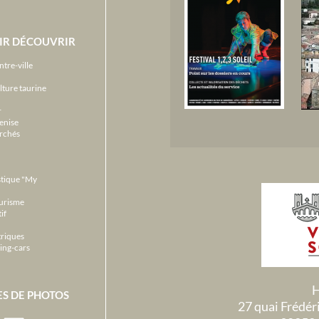
IR DÉCOUVRIR
ntre-ville
lture taurine
r
enise
archés
stique "My
ourisme
if
triques
ing-cars
H
ES DE PHOTOS
27 quai Frédé