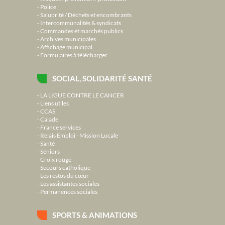
Police
Salubrité / Déchets et encombrants
Intercommunalités & syndicats
Commandes et marchés publics
Archives municipales
Affichage municipal
Formulaires à télécharger
SOCIAL, SOLIDARITÉ SANTÉ
LA LIGUE CONTRE LE CANCER
Liens utiles
CCAS
Calade
France services
Relais Emploi - Mission Locale
Santé
Séniors
Croix rouge
Secours catholique
Les restos du cœur
Les assistantes sociales
Permanences sociales
SPORTS & ANIMATIONS