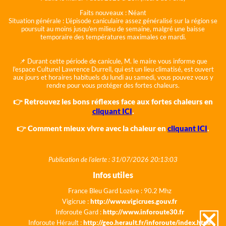
Faits nouveaux :
Néant
Situation générale :
L'épisode caniculaire assez généralisé sur la région se
poursuit au moins jusqu'en milieu de semaine, malgré une baisse
temporaire des températures maximales ce mardi.
📌 Durant cette période de canicule, M. le maire vous informe que
l'espace Culturel Lawrence Durrell, qui est un lieu climatisé, est ouvert
aux jours et horaires habituels du lundi au samedi, vous pouvez vous y
rendre pour vous protéger des fortes chaleurs.
👉 Retrouvez les bons réflexes face aux fortes chaleurs en
cliquant ICI
.
👉 Comment mieux vivre avec la chaleur en
cliquant ICI
.
Publication de l'alerte : 31/07/2026 20:13:03
Infos utiles
France Bleu Gard Lozère : 90.2 Mhz
Vigicrue :
http://www.vigicrues.gouv.fr
Inforoute Gard :
http://www.inforoute30.fr
Inforoute Hérault :
http://geo.herault.fr/inforoute/index.html