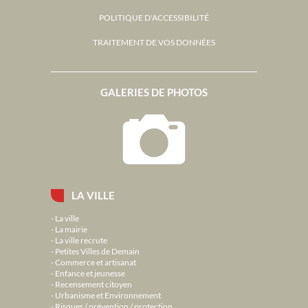
POLITIQUE D'ACCESSIBILITÉ
TRAITEMENT DE VOS DONNÉES
GALERIES DE PHOTOS
LA VILLE
La ville
La mairie
La ville recrute
Petites Villes de Demain
Commerce et artisanat
Enfance et jeunesse
Recensement citoyen
Urbanisme et Environnement
Risques / prévention / protection