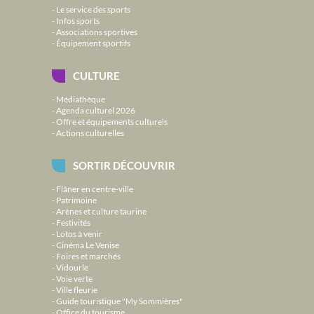
Le service des sports
Infos sports
Associations sportives
Équipement sportifs
CULTURE
Médiathèque
Agenda culturel 2026
Offre et équipements culturels
Actions culturelles
SORTIR DÉCOUVRIR
Flâner en centre-ville
Patrimoine
Arènes et culture taurine
Festivités
Lotos à venir
Cinéma Le Venise
Foires et marchés
Vidourle
Voie verte
Ville fleurie
Guide touristique "My Sommières"
Office du tourisme