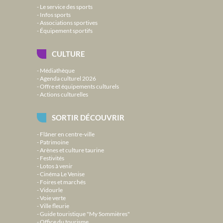
Le service des sports
Infos sports
Associations sportives
Équipement sportifs
CULTURE
Médiathèque
Agenda culturel 2026
Offre et équipements culturels
Actions culturelles
SORTIR DÉCOUVRIR
Flâner en centre-ville
Patrimoine
Arènes et culture taurine
Festivités
Lotos à venir
Cinéma Le Venise
Foires et marchés
Vidourle
Voie verte
Ville fleurie
Guide touristique "My Sommières"
Office du tourisme