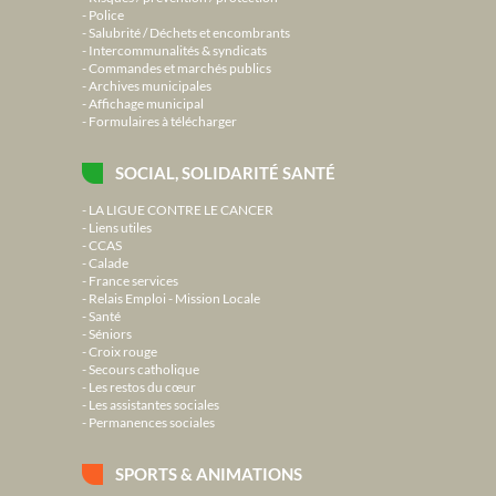
Police
Salubrité / Déchets et encombrants
Intercommunalités & syndicats
Commandes et marchés publics
Archives municipales
Affichage municipal
Formulaires à télécharger
SOCIAL, SOLIDARITÉ SANTÉ
LA LIGUE CONTRE LE CANCER
Liens utiles
CCAS
Calade
France services
Relais Emploi - Mission Locale
Santé
Séniors
Croix rouge
Secours catholique
Les restos du cœur
Les assistantes sociales
Permanences sociales
SPORTS & ANIMATIONS