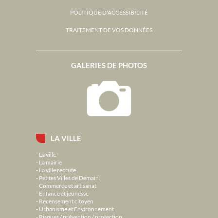
POLITIQUE D'ACCESSIBILITÉ
TRAITEMENT DE VOS DONNÉES
GALERIES DE PHOTOS
LA VILLE
La ville
La mairie
La ville recrute
Petites Villes de Demain
Commerce et artisanat
Enfance et jeunesse
Recensement citoyen
Urbanisme et Environnement
Risques / prévention / protection