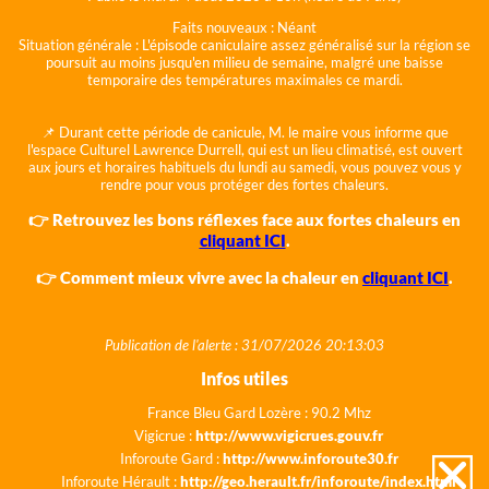
Faits nouveaux :
Néant
Situation générale :
L'épisode caniculaire assez généralisé sur la région se
poursuit au moins jusqu'en milieu de semaine, malgré une baisse
temporaire des températures maximales ce mardi.
📌 Durant cette période de canicule, M. le maire vous informe que
l'espace Culturel Lawrence Durrell, qui est un lieu climatisé, est ouvert
aux jours et horaires habituels du lundi au samedi, vous pouvez vous y
rendre pour vous protéger des fortes chaleurs.
👉 Retrouvez les bons réflexes face aux fortes chaleurs en
cliquant ICI
.
👉 Comment mieux vivre avec la chaleur en
cliquant ICI
.
Publication de l'alerte : 31/07/2026 20:13:03
Infos utiles
France Bleu Gard Lozère : 90.2 Mhz
Vigicrue :
http://www.vigicrues.gouv.fr
Inforoute Gard :
http://www.inforoute30.fr
Inforoute Hérault :
http://geo.herault.fr/inforoute/index.html