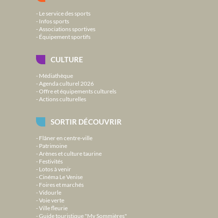
Le service des sports
Infos sports
Associations sportives
Équipement sportifs
CULTURE
Médiathèque
Agenda culturel 2026
Offre et équipements culturels
Actions culturelles
SORTIR DÉCOUVRIR
Flâner en centre-ville
Patrimoine
Arènes et culture taurine
Festivités
Lotos à venir
Cinéma Le Venise
Foires et marchés
Vidourle
Voie verte
Ville fleurie
Guide touristique "My Sommières"