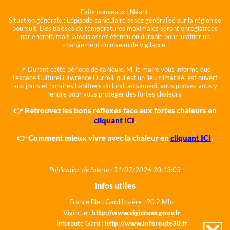
Faits nouveaux :
Néant.
Situation générale :
L'épisode caniculaire assez généralisé sur la région se
poursuit. Des baisses de températures maximales seront enregistrées
par endroit, mais jamais assez étendu ou durable pour justifier un
changement du niveau de vigilance.
📌 Durant cette période de canicule, M. le maire vous informe que
l'espace Culturel Lawrence Durrell, qui est un lieu climatisé, est ouvert
aux jours et horaires habituels du lundi au samedi, vous pouvez vous y
rendre pour vous protéger des fortes chaleurs.
👉 Retrouvez les bons réflexes face aux fortes chaleurs en
cliquant ICI
.
👉 Comment mieux vivre avec la chaleur en
cliquant ICI
.
Publication de l'alerte : 31/07/2026 20:13:03
Infos utiles
France Bleu Gard Lozère : 90.2 Mhz
Vigicrue :
http://www.vigicrues.gouv.fr
Inforoute Gard :
http://www.inforoute30.fr