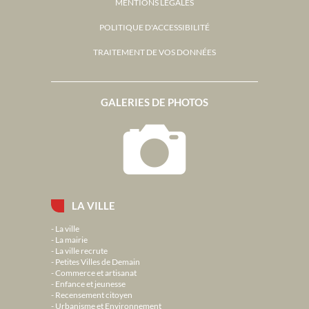
MENTIONS LÉGALES
POLITIQUE D'ACCESSIBILITÉ
TRAITEMENT DE VOS DONNÉES
GALERIES DE PHOTOS
LA VILLE
La ville
La mairie
La ville recrute
Petites Villes de Demain
Commerce et artisanat
Enfance et jeunesse
Recensement citoyen
Urbanisme et Environnement