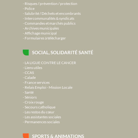
Risques / prévention / protection
Police
Salubrité / Déchets et encombrants
Intercommunalités & syndicats
Commandes et marchés publics
Archives municipales
Affichage municipal
Formulaires à télécharger
SOCIAL, SOLIDARITÉ SANTÉ
LA LIGUE CONTRE LE CANCER
Liens utiles
CCAS
Calade
France services
Relais Emploi - Mission Locale
Santé
Séniors
Croix rouge
Secours catholique
Les restos du cœur
Les assistantes sociales
Permanences sociales
SPORTS & ANIMATIONS