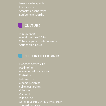
Le service des sports
Infos sports
Associations sportives
Équipement sportifs
CULTURE
Médiathèque
Agenda culturel 2026
Offre et équipements culturels
Actions culturelles
SORTIR DÉCOUVRIR
Flâner en centre-ville
Patrimoine
Arènes et culture taurine
Festivités
Lotos à venir
Cinéma Le Venise
Foires et marchés
Vidourle
Voie verte
Ville fleurie
Guide touristique "My Sommières"
Office du tourisme