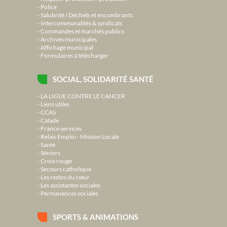
Police
Salubrité / Déchets et encombrants
Intercommunalités & syndicats
Commandes et marchés publics
Archives municipales
Affichage municipal
Formulaires à télécharger
SOCIAL, SOLIDARITÉ SANTÉ
LA LIGUE CONTRE LE CANCER
Liens utiles
CCAS
Calade
France services
Relais Emploi - Mission Locale
Santé
Séniors
Croix rouge
Secours catholique
Les restos du cœur
Les assistantes sociales
Permanences sociales
SPORTS & ANIMATIONS