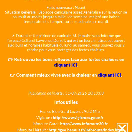
Faits nouveaux :
Néant
Situation générale :
L'épisode caniculaire assez généralisé sur la région se
poursuit au moins jusqu'en milieu de semaine, malgré une baisse
temporaire des températures maximales ce mardi.
📌 Durant cette période de canicule, M. le maire vous informe que
l'espace Culturel Lawrence Durrell, qui est un lieu climatisé, est ouvert
aux jours et horaires habituels du lundi au samedi, vous pouvez vous y
rendre pour vous protéger des fortes chaleurs.
👉 Retrouvez les bons réflexes face aux fortes chaleurs en
cliquant ICI
.
👉 Comment mieux vivre avec la chaleur en
cliquant ICI
.
Publication de l'alerte : 31/07/2026 20:13:03
Infos utiles
France Bleu Gard Lozère : 90.2 Mhz
Vigicrue :
http://www.vigicrues.gouv.fr
Inforoute Gard :
http://www.inforoute30.fr
Inforoute Hérault :
http://geo.herault.fr/inforoute/index.html