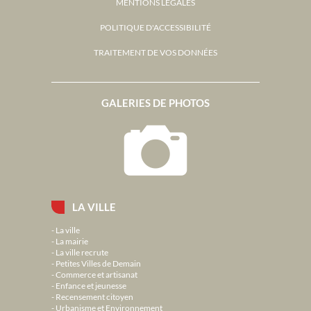
MENTIONS LÉGALES
POLITIQUE D'ACCESSIBILITÉ
TRAITEMENT DE VOS DONNÉES
GALERIES DE PHOTOS
LA VILLE
La ville
La mairie
La ville recrute
Petites Villes de Demain
Commerce et artisanat
Enfance et jeunesse
Recensement citoyen
Urbanisme et Environnement