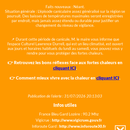
Faits nouveaux :
Néant.
Situation générale :
L'épisode caniculaire assez généralisé sur la région se
poursuit. Des baisses de températures maximales seront enregistrées
par endroit, mais jamais assez étendu ou durable pour justifier un
changement du niveau de vigilance.
📌 Durant cette période de canicule, M. le maire vous informe que
l'espace Culturel Lawrence Durrell, qui est un lieu climatisé, est ouvert
aux jours et horaires habituels du lundi au samedi, vous pouvez vous y
rendre pour vous protéger des fortes chaleurs.
👉 Retrouvez les bons réflexes face aux fortes chaleurs en
cliquant ICI
.
👉 Comment mieux vivre avec la chaleur en
cliquant ICI
.
Publication de l'alerte : 31/07/2026 20:13:03
Infos utiles
France Bleu Gard Lozère : 90.2 Mhz
Vigicrue :
http://www.vigicrues.gouv.fr
Inforoute Gard :
http://www.inforoute30.fr