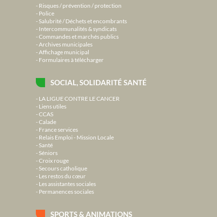
Risques / prévention / protection
Police
Salubrité / Déchets et encombrants
Intercommunalités & syndicats
Commandes et marchés publics
Archives municipales
Affichage municipal
Formulaires à télécharger
SOCIAL, SOLIDARITÉ SANTÉ
LA LIGUE CONTRE LE CANCER
Liens utiles
CCAS
Calade
France services
Relais Emploi - Mission Locale
Santé
Séniors
Croix rouge
Secours catholique
Les restos du cœur
Les assistantes sociales
Permanences sociales
SPORTS & ANIMATIONS