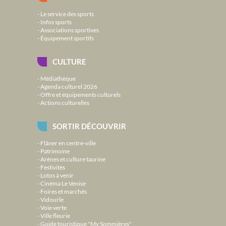
Le service des sports
Infos sports
Associations sportives
Équipement sportifs
CULTURE
Médiathèque
Agenda culturel 2026
Offre et équipements culturels
Actions culturelles
SORTIR DÉCOUVRIR
Flâner en centre-ville
Patrimoine
Arènes et culture taurine
Festivités
Lotos à venir
Cinéma Le Venise
Foires et marchés
Vidourle
Voie verte
Ville fleurie
Guide touristique "My Sommières"