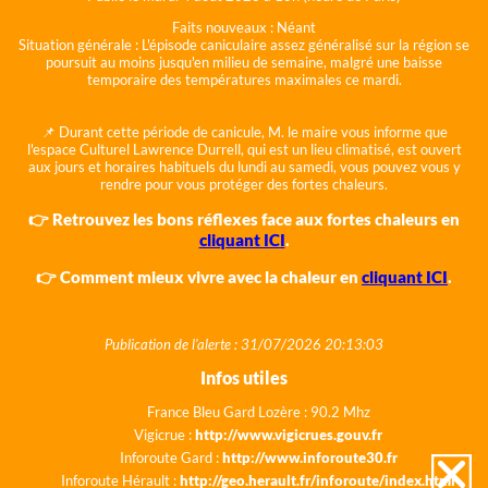
Faits nouveaux :
Néant
Situation générale :
L'épisode caniculaire assez généralisé sur la région se
poursuit au moins jusqu'en milieu de semaine, malgré une baisse
temporaire des températures maximales ce mardi.
📌 Durant cette période de canicule, M. le maire vous informe que
l'espace Culturel Lawrence Durrell, qui est un lieu climatisé, est ouvert
aux jours et horaires habituels du lundi au samedi, vous pouvez vous y
rendre pour vous protéger des fortes chaleurs.
👉 Retrouvez les bons réflexes face aux fortes chaleurs en
cliquant ICI
.
👉 Comment mieux vivre avec la chaleur en
cliquant ICI
.
Publication de l'alerte : 31/07/2026 20:13:03
Infos utiles
France Bleu Gard Lozère : 90.2 Mhz
Vigicrue :
http://www.vigicrues.gouv.fr
Inforoute Gard :
http://www.inforoute30.fr
Inforoute Hérault :
http://geo.herault.fr/inforoute/index.html