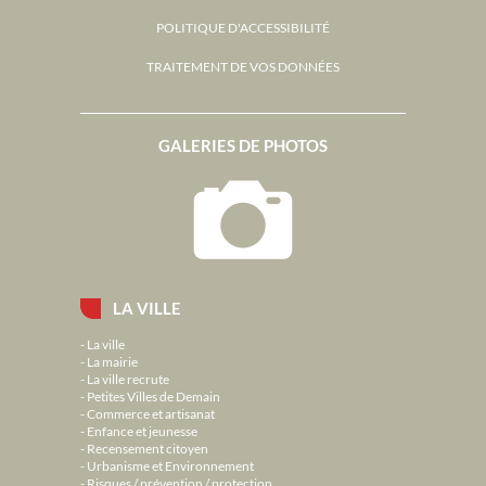
POLITIQUE D'ACCESSIBILITÉ
TRAITEMENT DE VOS DONNÉES
GALERIES DE PHOTOS
LA VILLE
La ville
La mairie
La ville recrute
Petites Villes de Demain
Commerce et artisanat
Enfance et jeunesse
Recensement citoyen
Urbanisme et Environnement
Risques / prévention / protection