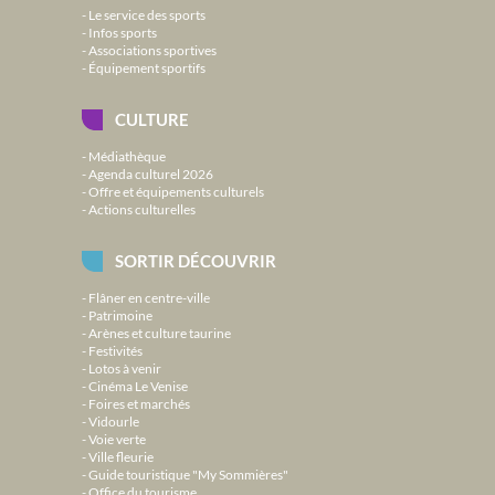
Le service des sports
Infos sports
Associations sportives
Équipement sportifs
CULTURE
Médiathèque
Agenda culturel 2026
Offre et équipements culturels
Actions culturelles
SORTIR DÉCOUVRIR
Flâner en centre-ville
Patrimoine
Arènes et culture taurine
Festivités
Lotos à venir
Cinéma Le Venise
Foires et marchés
Vidourle
Voie verte
Ville fleurie
Guide touristique "My Sommières"
Office du tourisme