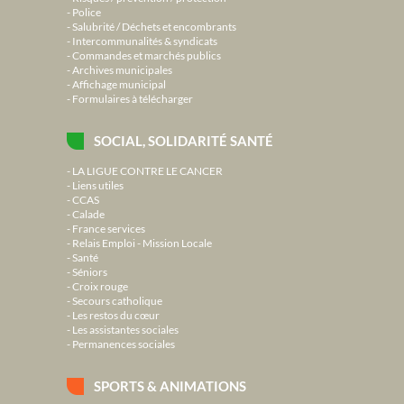
Police
Salubrité / Déchets et encombrants
Intercommunalités & syndicats
Commandes et marchés publics
Archives municipales
Affichage municipal
Formulaires à télécharger
SOCIAL, SOLIDARITÉ SANTÉ
LA LIGUE CONTRE LE CANCER
Liens utiles
CCAS
Calade
France services
Relais Emploi - Mission Locale
Santé
Séniors
Croix rouge
Secours catholique
Les restos du cœur
Les assistantes sociales
Permanences sociales
SPORTS & ANIMATIONS