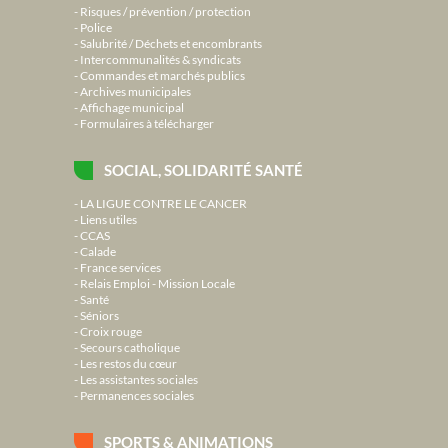
Risques / prévention / protection
Police
Salubrité / Déchets et encombrants
Intercommunalités & syndicats
Commandes et marchés publics
Archives municipales
Affichage municipal
Formulaires à télécharger
SOCIAL, SOLIDARITÉ SANTÉ
LA LIGUE CONTRE LE CANCER
Liens utiles
CCAS
Calade
France services
Relais Emploi - Mission Locale
Santé
Séniors
Croix rouge
Secours catholique
Les restos du cœur
Les assistantes sociales
Permanences sociales
SPORTS & ANIMATIONS