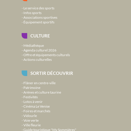
Le service des sports
Infos sports
Associations sportives
Équipement sportifs
CULTURE
Médiathèque
Agenda culturel 2026
Offre et équipements culturels
Actions culturelles
SORTIR DÉCOUVRIR
Flâner en centre-ville
Patrimoine
Arènes et culture taurine
Festivités
Lotos à venir
Cinéma Le Venise
Foires et marchés
Vidourle
Voie verte
Ville fleurie
Guide touristique "My Sommières"