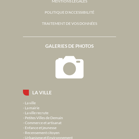
MENTIONS LÉGALES
POLITIQUE D'ACCESSIBILITÉ
TRAITEMENT DE VOS DONNÉES
GALERIES DE PHOTOS
LA VILLE
La ville
La mairie
La ville recrute
Petites Villes de Demain
Commerce et artisanat
Enfance et jeunesse
Recensement citoyen
Urbanisme et Environnement