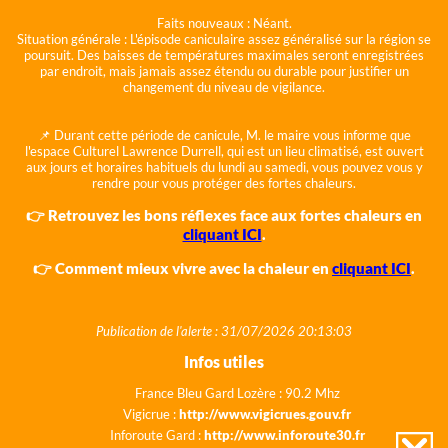
Faits nouveaux :
Néant.
Situation générale :
L'épisode caniculaire assez généralisé sur la région se
poursuit. Des baisses de températures maximales seront enregistrées
par endroit, mais jamais assez étendu ou durable pour justifier un
changement du niveau de vigilance.
📌 Durant cette période de canicule, M. le maire vous informe que
l'espace Culturel Lawrence Durrell, qui est un lieu climatisé, est ouvert
aux jours et horaires habituels du lundi au samedi, vous pouvez vous y
rendre pour vous protéger des fortes chaleurs.
👉 Retrouvez les bons réflexes face aux fortes chaleurs en
cliquant ICI
.
👉 Comment mieux vivre avec la chaleur en
cliquant ICI
.
Publication de l'alerte : 31/07/2026 20:13:03
Infos utiles
France Bleu Gard Lozère : 90.2 Mhz
Vigicrue :
http://www.vigicrues.gouv.fr
Inforoute Gard :
http://www.inforoute30.fr