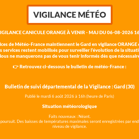
VIGILANCE MÉTÉO
VIGILANCE CANICULE ORANGE À VENIR - MAJ DU 06-08-2026 16
vices de Météo-France maintiennent le Gard en vigilance ORANGE c
 services restent mobilisés pour surveiller l'évolution de la situat
ous ne manquerons pas de vous tenir informés dès que nécessair
👉 Retrouvez ci-dessous le bulletin de météo-France :
Bulletin de suivi départemental de la Vigilance : Gard (30)
Publié le mardi 6 août 202
6 à 16h (heure de Paris)
Situation météorologique
Faits nouveaux :
Néant.
 se poursuit. Des baisses de températures maximales seront enregistrées par end
niveau de vigilance.