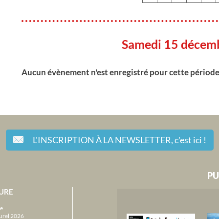
Samedi 15 décem
Aucun évènement n'est enregistré pour cette périod
L'INSCRIPTION À LA NEWSLETTER,
c'est ici !
PU
URE
e
urel 2026