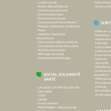
La ville recrute
Offre et équ
Petites Villes de Demain
Actions cult
Commerce et artisanat
Enfance et jeunesse
Recensement citoyen
Urbanisme et Environnement
SORT
Risques / prévention / protection
Police
Flâner en ce
Salubrité / Déchets et
Patrimoine
encombrants
Arènes et cu
Intercommunalités & syndicats
Festivités
Commandes et marchés publics
Lotos à veni
Archives municipales
Cinéma Le V
Affichage municipal
Foires et m
Formulaires à télécharger
Vidourle
Voie verte
Ville fleurie
Guide touri
SOCIAL, SOLIDARITÉ
Sommières"
SANTÉ
Office du t
Plan interact
Parkings
LA LIGUE CONTRE LE CANCER
Bornes élec
Liens utiles
Arrêts camp
CCAS
Calade
France services
Relais Emploi - Mission Locale
GALERI
Santé