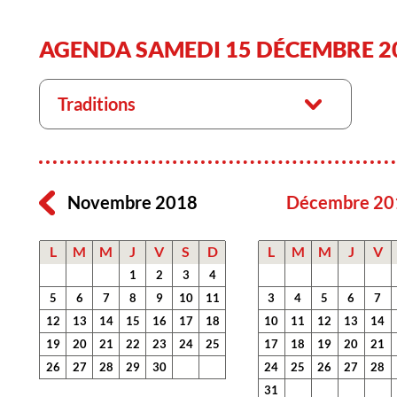
AGENDA SAMEDI 15 DÉCEMBRE 2
Traditions
Novembre 2018
Décembre 20
L
M
M
J
V
S
D
L
M
M
J
V
1
2
3
4
5
6
7
8
9
10
11
3
4
5
6
7
12
13
14
15
16
17
18
10
11
12
13
14
19
20
21
22
23
24
25
17
18
19
20
21
26
27
28
29
30
24
25
26
27
28
31