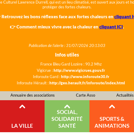
e Culturel Lawrence Durrell, qui est un lieu climatisé, est ouvert aux jours et 
protéger des fortes chaleurs.
 Retrouvez les bons réflexes face aux fortes chaleurs en
cliquant I
👉 Comment mieux vivre avec la chaleur en
cliquant ICI
.
Publication de l'alerte : 31/07/2026 20:13:03
Infos utiles
France Bleu Gard Lozère : 90.2 Mhz
Vigicrue :
http://www.vigicrues.gouv.fr
Inforoute Gard :
http://www.inforoute30.fr
Inforoute Hérault :
http://geo.herault.fr/inforoute/index.html
Annuaire des associations
Carte Asso
Actualités
SOCIAL,
SOLIDARITÉ
SPORTS &
LA VILLE
SANTÉ
ANIMATIONS