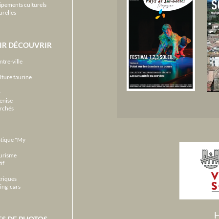
ipements culturels
urelles
IR DÉCOUVRIR
ntre-ville
lture taurine
r
enise
archés
stique "My
ourisme
if
triques
ing-cars
H
ES DE PHOTOS