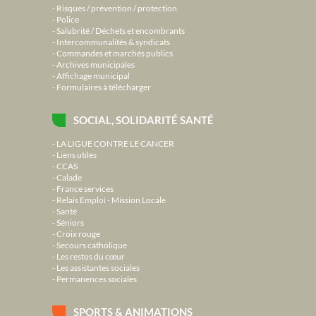
Risques / prévention / protection
Police
Salubrité / Déchets et encombrants
Intercommunalités & syndicats
Commandes et marchés publics
Archives municipales
Affichage municipal
Formulaires à télécharger
SOCIAL, SOLIDARITÉ SANTÉ
LA LIGUE CONTRE LE CANCER
Liens utiles
CCAS
Calade
France services
Relais Emploi - Mission Locale
Santé
Séniors
Croix rouge
Secours catholique
Les restos du cœur
Les assistantes sociales
Permanences sociales
SPORTS & ANIMATIONS