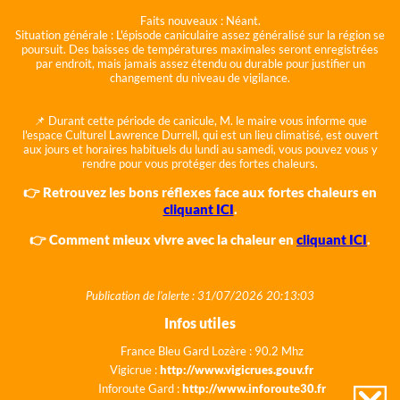
Faits nouveaux :
Néant.
Situation générale :
L'épisode caniculaire assez généralisé sur la région se
poursuit. Des baisses de températures maximales seront enregistrées
par endroit, mais jamais assez étendu ou durable pour justifier un
changement du niveau de vigilance.
📌 Durant cette période de canicule, M. le maire vous informe que
l'espace Culturel Lawrence Durrell, qui est un lieu climatisé, est ouvert
aux jours et horaires habituels du lundi au samedi, vous pouvez vous y
rendre pour vous protéger des fortes chaleurs.
👉 Retrouvez les bons réflexes face aux fortes chaleurs en
cliquant ICI
.
👉 Comment mieux vivre avec la chaleur en
cliquant ICI
.
Publication de l'alerte : 31/07/2026 20:13:03
Infos utiles
France Bleu Gard Lozère : 90.2 Mhz
Vigicrue :
http://www.vigicrues.gouv.fr
Inforoute Gard :
http://www.inforoute30.fr