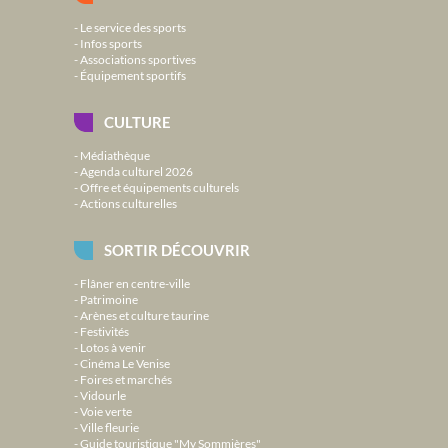
Le service des sports
Infos sports
Associations sportives
Équipement sportifs
CULTURE
Médiathèque
Agenda culturel 2026
Offre et équipements culturels
Actions culturelles
SORTIR DÉCOUVRIR
Flâner en centre-ville
Patrimoine
Arènes et culture taurine
Festivités
Lotos à venir
Cinéma Le Venise
Foires et marchés
Vidourle
Voie verte
Ville fleurie
Guide touristique "My Sommières"