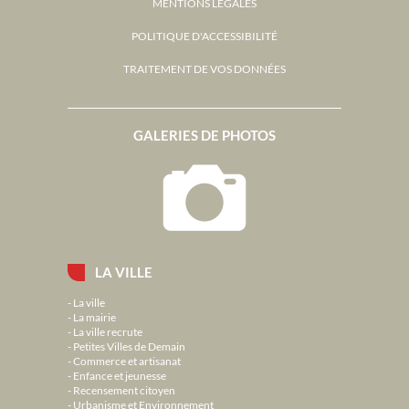
MENTIONS LÉGALES
POLITIQUE D'ACCESSIBILITÉ
TRAITEMENT DE VOS DONNÉES
GALERIES DE PHOTOS
LA VILLE
La ville
La mairie
La ville recrute
Petites Villes de Demain
Commerce et artisanat
Enfance et jeunesse
Recensement citoyen
Urbanisme et Environnement