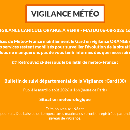
VIGILANCE MÉTÉO
VIGILANCE CANICULE ORANGE À VENIR - MAJ DU 06-08-2026 16
vices de Météo-France maintiennent le Gard en vigilance ORANGE c
 services restent mobilisés pour surveiller l'évolution de la situat
ous ne manquerons pas de vous tenir informés dès que nécessair
👉 Retrouvez ci-dessous le bulletin de météo-France :
Bulletin de suivi départemental de la Vigilance : Gard (30)
Publié le mardi 6 août 202
6 à 16h (heure de Paris)
Situation météorologique
Faits nouveaux :
Néant.
 se poursuit. Des baisses de températures maximales seront enregistrées par end
niveau de vigilance.