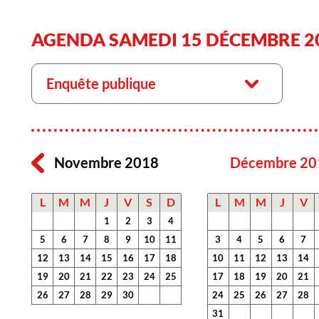
AGENDA SAMEDI 15 DÉCEMBRE 2
Enquête publique
Novembre 2018
Décembre 20
L
M
M
J
V
S
D
L
M
M
J
V
1
2
3
4
5
6
7
8
9
10
11
3
4
5
6
7
12
13
14
15
16
17
18
10
11
12
13
14
19
20
21
22
23
24
25
17
18
19
20
21
26
27
28
29
30
24
25
26
27
28
31