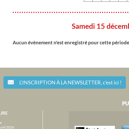
Samedi 15 décem
Aucun évènement n'est enregistré pour cette périod
L'INSCRIPTION À LA NEWSLETTER,
c'est ici !
PU
URE
e
urel 2026