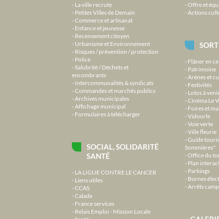
La ville recrute
Offre et équ
Petites Villes de Demain
Actions cult
Commerce et artisanat
Enfance et jeunesse
Recensement citoyen
Urbanisme et Environnement
SORT
Risques / prévention / protection
Police
Flâner en ce
Salubrité / Déchets et
Patrimoine
encombrants
Arènes et cu
Intercommunalités & syndicats
Festivités
Commandes et marchés publics
Lotos à veni
Archives municipales
Cinéma Le V
Affichage municipal
Foires et m
Formulaires à télécharger
Vidourle
Voie verte
Ville fleurie
Guide touri
SOCIAL, SOLIDARITÉ
Sommières"
SANTÉ
Office du t
Plan interact
Parkings
LA LIGUE CONTRE LE CANCER
Bornes élec
Liens utiles
Arrêts camp
CCAS
Calade
France services
Relais Emploi - Mission Locale
GALERI
Santé