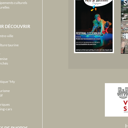
ipements culturels
urelles
IR DÉCOUVRIR
ntre-ville
lture taurine
r
enise
archés
stique "My
ourisme
if
triques
ing-cars
H
ES DE PHOTOS