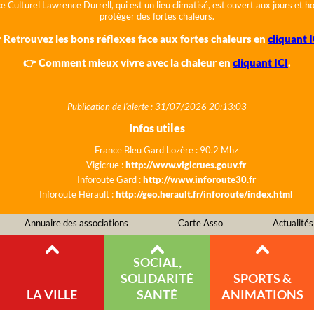
e Culturel Lawrence Durrell, qui est un lieu climatisé, est ouvert aux jours et 
protéger des fortes chaleurs.
 Retrouvez les bons réflexes face aux fortes chaleurs en
cliquant I
👉 Comment mieux vivre avec la chaleur en
cliquant ICI
.
Publication de l'alerte : 31/07/2026 20:13:03
Infos utiles
France Bleu Gard Lozère : 90.2 Mhz
Vigicrue :
http://www.vigicrues.gouv.fr
Inforoute Gard :
http://www.inforoute30.fr
Inforoute Hérault :
http://geo.herault.fr/inforoute/index.html
Annuaire des associations
Carte Asso
Actualités
SOCIAL,
SOLIDARITÉ
SPORTS &
LA VILLE
SANTÉ
ANIMATIONS