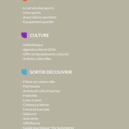
Le service des sports
Infos sports
Associations sportives
Équipement sportifs
CULTURE
Médiathèque
Agenda culturel 2026
Offre et équipements culturels
Actions culturelles
SORTIR DÉCOUVRIR
Flâner en centre-ville
Patrimoine
Arènes et culture taurine
Festivités
Lotos à venir
Cinéma Le Venise
Foires et marchés
Vidourle
Voie verte
Ville fleurie
Guide touristique "My Sommières"