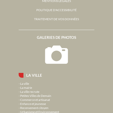
MENTIONS LÉGALES
POLITIQUE D'ACCESSIBILITÉ
TRAITEMENT DE VOS DONNÉES
GALERIES DE PHOTOS
LA VILLE
La ville
La mairie
La ville recrute
Petites Villes de Demain
Commerce et artisanat
Enfance et jeunesse
Recensement citoyen
Urbanisme et Environnement