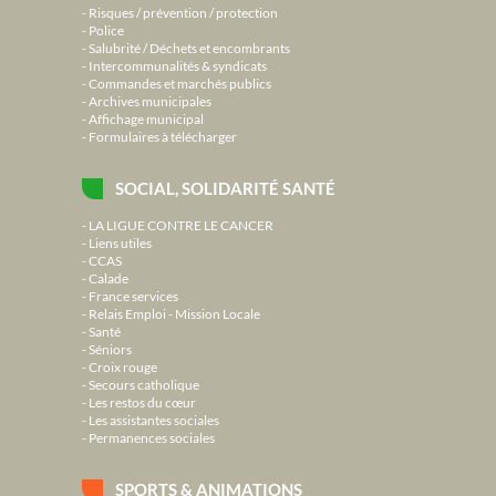
Risques / prévention / protection
Police
Salubrité / Déchets et encombrants
Intercommunalités & syndicats
Commandes et marchés publics
Archives municipales
Affichage municipal
Formulaires à télécharger
SOCIAL, SOLIDARITÉ SANTÉ
LA LIGUE CONTRE LE CANCER
Liens utiles
CCAS
Calade
France services
Relais Emploi - Mission Locale
Santé
Séniors
Croix rouge
Secours catholique
Les restos du cœur
Les assistantes sociales
Permanences sociales
SPORTS & ANIMATIONS