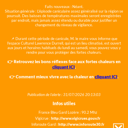
Faits nouveaux :
Néant.
Situation générale :
L'épisode caniculaire assez généralisé sur la région se
poursuit. Des baisses de températures maximales seront enregistrées
par endroit, mais jamais assez étendu ou durable pour justifier un
changement du niveau de vigilance.
📌 Durant cette période de canicule, M. le maire vous informe que
l'espace Culturel Lawrence Durrell, qui est un lieu climatisé, est ouvert
aux jours et horaires habituels du lundi au samedi, vous pouvez vous y
rendre pour vous protéger des fortes chaleurs.
👉 Retrouvez les bons réflexes face aux fortes chaleurs en
cliquant ICI
.
👉 Comment mieux vivre avec la chaleur en
cliquant ICI
.
Publication de l'alerte : 31/07/2026 20:13:03
Infos utiles
France Bleu Gard Lozère : 90.2 Mhz
Vigicrue :
http://www.vigicrues.gouv.fr
Inforoute Gard :
http://www.inforoute30.fr