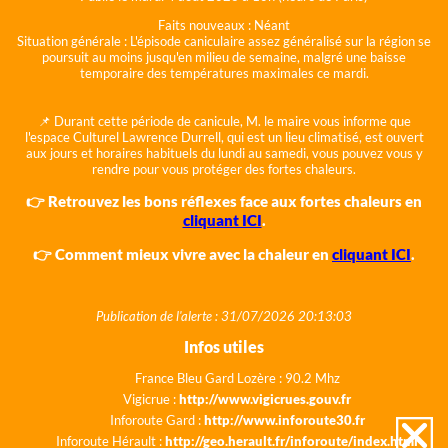
Faits nouveaux :
Néant
Situation générale :
L'épisode caniculaire assez généralisé sur la région se
poursuit au moins jusqu'en milieu de semaine, malgré une baisse
temporaire des températures maximales ce mardi.
📌 Durant cette période de canicule, M. le maire vous informe que
l'espace Culturel Lawrence Durrell, qui est un lieu climatisé, est ouvert
aux jours et horaires habituels du lundi au samedi, vous pouvez vous y
rendre pour vous protéger des fortes chaleurs.
👉 Retrouvez les bons réflexes face aux fortes chaleurs en
cliquant ICI
.
👉 Comment mieux vivre avec la chaleur en
cliquant ICI
.
Publication de l'alerte : 31/07/2026 20:13:03
Infos utiles
France Bleu Gard Lozère : 90.2 Mhz
Vigicrue :
http://www.vigicrues.gouv.fr
Inforoute Gard :
http://www.inforoute30.fr
Inforoute Hérault :
http://geo.herault.fr/inforoute/index.html