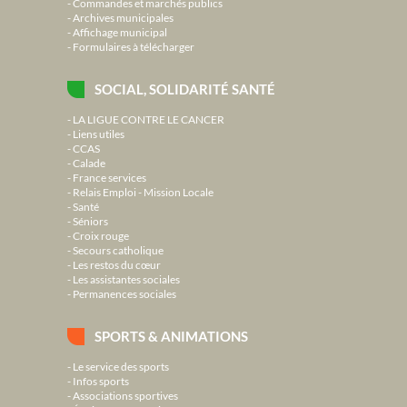
Commandes et marchés publics
Archives municipales
Affichage municipal
Formulaires à télécharger
SOCIAL, SOLIDARITÉ SANTÉ
LA LIGUE CONTRE LE CANCER
Liens utiles
CCAS
Calade
France services
Relais Emploi - Mission Locale
Santé
Séniors
Croix rouge
Secours catholique
Les restos du cœur
Les assistantes sociales
Permanences sociales
SPORTS & ANIMATIONS
Le service des sports
Infos sports
Associations sportives