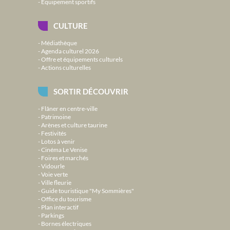
Équipement sportifs
CULTURE
Médiathèque
Agenda culturel 2026
Offre et équipements culturels
Actions culturelles
SORTIR DÉCOUVRIR
Flâner en centre-ville
Patrimoine
Arènes et culture taurine
Festivités
Lotos à venir
Cinéma Le Venise
Foires et marchés
Vidourle
Voie verte
Ville fleurie
Guide touristique "My Sommières"
Office du tourisme
Plan interactif
Parkings
Bornes électriques