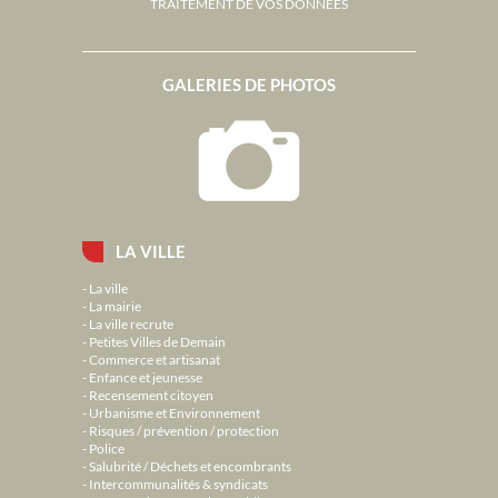
TRAITEMENT DE VOS DONNÉES
GALERIES DE PHOTOS
LA VILLE
La ville
La mairie
La ville recrute
Petites Villes de Demain
Commerce et artisanat
Enfance et jeunesse
Recensement citoyen
Urbanisme et Environnement
Risques / prévention / protection
Police
Salubrité / Déchets et encombrants
Intercommunalités & syndicats