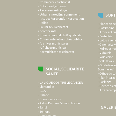
Commerce et artisanat
Enfance et jeunesse
Recensement citoyen
Urbanisme et Environnement
SORT
Risques / prévention / protection
Police
Flâner en ce
Salubrité / Déchets et
Patrimoine
encombrants
Arènes et cu
Intercommunalités & syndicats
Festivités
Commandes et marchés publics
Lotos à veni
Archives municipales
Cinéma Le V
Affichage municipal
Foires et m
Formulaires à télécharger
Vidourle
Voie verte
Ville fleurie
Guide touri
SOCIAL, SOLIDARITÉ
Sommières"
SANTÉ
Office du t
Plan interact
Parkings
LA LIGUE CONTRE LE CANCER
Bornes élec
Liens utiles
Arrêts camp
CCAS
Calade
France services
Relais Emploi - Mission Locale
GALERI
Santé
Séniors
Croix rouge