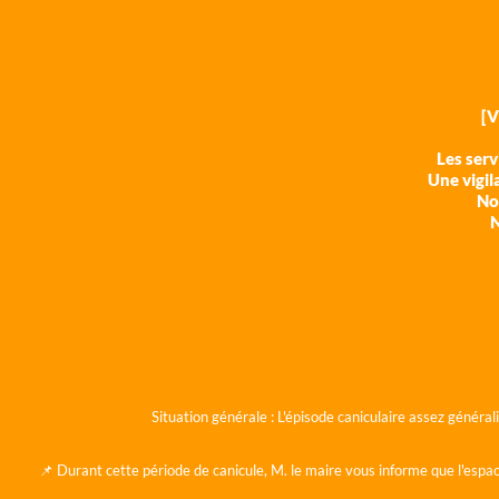
[
Les ser
Une vigil
Nos
N
Situation générale :
L'épisode caniculaire assez généra
📌 Durant cette période de canicule, M. le maire vous informe que l'espac