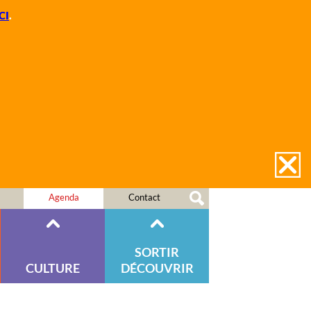
CI
.
Agenda
Contact
SORTIR
CULTURE
DÉCOUVRIR