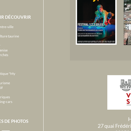
IR DÉCOUVRIR
ntre-ville
lture taurine
r
enise
archés
stique "My
ourisme
if
triques
ing-cars
H
ES DE PHOTOS
27 quai Frédé