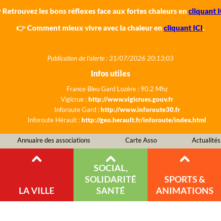
 Retrouvez les bons réflexes face aux fortes chaleurs en
cliquant I
👉 Comment mieux vivre avec la chaleur en
cliquant ICI
.
Publication de l'alerte : 31/07/2026 20:13:03
Infos utiles
France Bleu Gard Lozère : 90.2 Mhz
Vigicrue :
http://www.vigicrues.gouv.fr
Inforoute Gard :
http://www.inforoute30.fr
Inforoute Hérault :
http://geo.herault.fr/inforoute/index.html
Annuaire des associations
Carte Asso
Actualités
SOCIAL,
SOLIDARITÉ
SPORTS &
LA VILLE
SANTÉ
ANIMATIONS