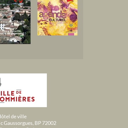
ôtel de ville
ric Gaussorgues, BP 72002