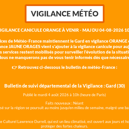
VIGILANCE MÉTÉO
VIGILANCE CANICULE ORANGE À VENIR - MAJ DU 04-08-2026 10
vices de Météo-France maintiennent le Gard en vigilance ORANGE c
ance JAUNE ORAGES vient s'ajouter à la vigilance canicule pour au
 services restent mobilisés pour surveiller l'évolution de la situat
ous ne manquerons pas de vous tenir informés dès que nécessair
👉 Retrouvez ci-dessous le bulletin de météo-France :
Bulletin de suivi départemental de la Vigilance : Gard (30)
Publié le mardi 4 août 202
6 à 10h (heure de Paris)
Faits nouveaux :
Néant
lisé sur la région se poursuit au moins jusqu'en milieu de semaine, malgré une
e Culturel Lawrence Durrell, qui est un lieu climatisé, est ouvert aux jours et 
protéger des fortes chaleurs.