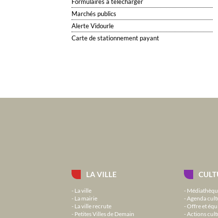
Formulaires à télécharger
Marchés publics
Alerte Vidourle
Carte de stationnement payant
LA VILLE
CULT
La ville
Médiathèqu
La mairie
Agenda cult
La ville recrute
Offre et équ
Petites Villes de Demain
Actions cult