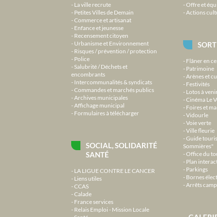
La ville recrute
Offre et équ
Petites Villes de Demain
Actions cult
Commerce et artisanat
Enfance et jeunesse
Recensement citoyen
Urbanisme et Environnement
SORT
Risques / prévention / protection
Police
Flâner en ce
Salubrité / Déchets et
Patrimoine
encombrants
Arènes et cu
Intercommunalités & syndicats
Festivités
Commandes et marchés publics
Lotos à veni
Archives municipales
Cinéma Le V
Affichage municipal
Foires et m
Formulaires à télécharger
Vidourle
Voie verte
Ville fleurie
Guide touri
SOCIAL, SOLIDARITÉ
Sommières"
SANTÉ
Office du t
Plan interact
Parkings
LA LIGUE CONTRE LE CANCER
Bornes élec
Liens utiles
Arrêts camp
CCAS
Calade
France services
Relais Emploi - Mission Locale
GALERI
Santé