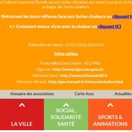
e Culturel Lawrence Durrell, qui est un lieu climatisé, est ouvert aux jours et 
protéger des fortes chaleurs.
 Retrouvez les bons réflexes face aux fortes chaleurs en
cliquant I
👉 Comment mieux vivre avec la chaleur en
cliquant ICI
.
Publication de l'alerte : 31/07/2026 20:13:03
Infos utiles
France Bleu Gard Lozère : 90.2 Mhz
Vigicrue :
http://www.vigicrues.gouv.fr
Inforoute Gard :
http://www.inforoute30.fr
Inforoute Hérault :
http://geo.herault.fr/inforoute/index.html
Annuaire des associations
Carte Asso
Actualités
SOCIAL,
SOLIDARITÉ
SPORTS &
LA VILLE
SANTÉ
ANIMATIONS