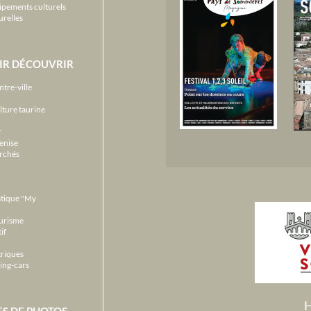
ipements culturels
urelles
IR DÉCOUVRIR
ntre-ville
lture taurine
r
enise
archés
stique "My
ourisme
if
triques
ing-cars
H
ES DE PHOTOS