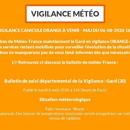
VIGILANCE MÉTÉO
VIGILANCE CANICULE ORANGE À VENIR - MAJ DU 06-08-2026 16
vices de Météo-France maintiennent le Gard en vigilance ORANGE c
 services restent mobilisés pour surveiller l'évolution de la situat
ous ne manquerons pas de vous tenir informés dès que nécessair
👉 Retrouvez ci-dessous le bulletin de météo-France :
Bulletin de suivi départemental de la Vigilance : Gard (30)
Publié le mardi 6 août 202
6 à 16h (heure de Paris)
Situation météorologique
Faits nouveaux :
Néant.
 se poursuit. Des baisses de températures maximales seront enregistrées par end
niveau de vigilance.