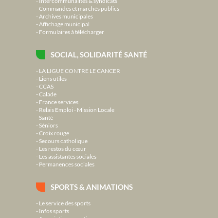
Intercommunalités & syndicats
Commandes et marchés publics
Archives municipales
Affichage municipal
Formulaires à télécharger
SOCIAL, SOLIDARITÉ SANTÉ
LA LIGUE CONTRE LE CANCER
Liens utiles
CCAS
Calade
France services
Relais Emploi - Mission Locale
Santé
Séniors
Croix rouge
Secours catholique
Les restos du cœur
Les assistantes sociales
Permanences sociales
SPORTS & ANIMATIONS
Le service des sports
Infos sports