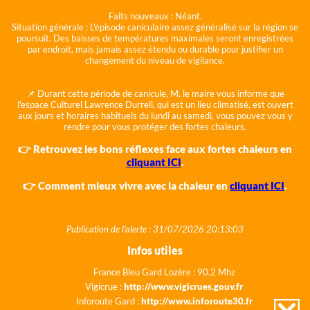
Faits nouveaux :
Néant.
Situation générale :
L'épisode caniculaire assez généralisé sur la région se
poursuit. Des baisses de températures maximales seront enregistrées
par endroit, mais jamais assez étendu ou durable pour justifier un
changement du niveau de vigilance.
📌 Durant cette période de canicule, M. le maire vous informe que
l'espace Culturel Lawrence Durrell, qui est un lieu climatisé, est ouvert
aux jours et horaires habituels du lundi au samedi, vous pouvez vous y
rendre pour vous protéger des fortes chaleurs.
👉 Retrouvez les bons réflexes face aux fortes chaleurs en
cliquant ICI
.
👉 Comment mieux vivre avec la chaleur en
cliquant ICI
.
Publication de l'alerte : 31/07/2026 20:13:03
Infos utiles
France Bleu Gard Lozère : 90.2 Mhz
Vigicrue :
http://www.vigicrues.gouv.fr
Inforoute Gard :
http://www.inforoute30.fr