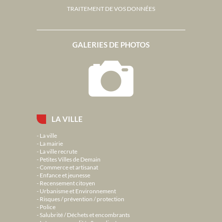
TRAITEMENT DE VOS DONNÉES
GALERIES DE PHOTOS
LA VILLE
La ville
La mairie
La ville recrute
Petites Villes de Demain
Commerce et artisanat
Enfance et jeunesse
Recensement citoyen
Urbanisme et Environnement
Risques / prévention / protection
Police
Salubrité / Déchets et encombrants