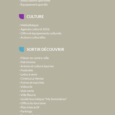
Associations sportives
Équipement sportifs
CULTURE
Médiathèque
Agenda culturel 2026
Offre et équipements culturels
Actions culturelles
SORTIR DÉCOUVRIR
Flâner en centre-ville
Patrimoine
Arènes et culture taurine
Festivités
Lotos à venir
Cinéma Le Venise
Foires et marchés
Vidourle
Voie verte
Ville fleurie
Guide touristique "My Sommières"
Office du tourisme
Plan interactif
Parkings