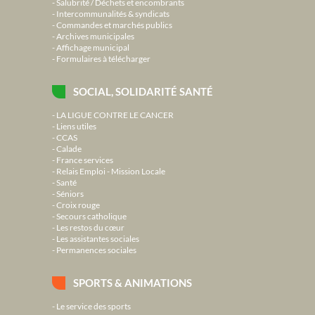
Salubrité / Déchets et encombrants
Intercommunalités & syndicats
Commandes et marchés publics
Archives municipales
Affichage municipal
Formulaires à télécharger
SOCIAL, SOLIDARITÉ SANTÉ
LA LIGUE CONTRE LE CANCER
Liens utiles
CCAS
Calade
France services
Relais Emploi - Mission Locale
Santé
Séniors
Croix rouge
Secours catholique
Les restos du cœur
Les assistantes sociales
Permanences sociales
SPORTS & ANIMATIONS
Le service des sports