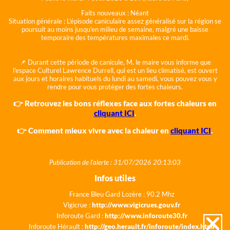
Faits nouveaux :
Néant
Situation générale :
L'épisode caniculaire assez généralisé sur la région se
poursuit au moins jusqu'en milieu de semaine, malgré une baisse
temporaire des températures maximales ce mardi.
📌 Durant cette période de canicule, M. le maire vous informe que
l'espace Culturel Lawrence Durrell, qui est un lieu climatisé, est ouvert
aux jours et horaires habituels du lundi au samedi, vous pouvez vous y
rendre pour vous protéger des fortes chaleurs.
👉 Retrouvez les bons réflexes face aux fortes chaleurs en
cliquant ICI
.
👉 Comment mieux vivre avec la chaleur en
cliquant ICI
.
Publication de l'alerte : 31/07/2026 20:13:03
Infos utiles
France Bleu Gard Lozère : 90.2 Mhz
Vigicrue :
http://www.vigicrues.gouv.fr
Inforoute Gard :
http://www.inforoute30.fr
Inforoute Hérault :
http://geo.herault.fr/inforoute/index.html