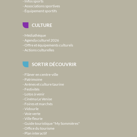
Infos sports
Associations sportives
Équipement sportifs
CULTURE
Médiathèque
Agenda culturel 2026
Offre et équipements culturels
Actions culturelles
SORTIR DÉCOUVRIR
Flâner en centre-ville
Patrimoine
Arènes et culture taurine
Festivités
Lotos à venir
Cinéma Le Venise
Foires et marchés
Vidourle
Voie verte
Ville fleurie
Guide touristique "My Sommières"
Office du tourisme
Plan interactif