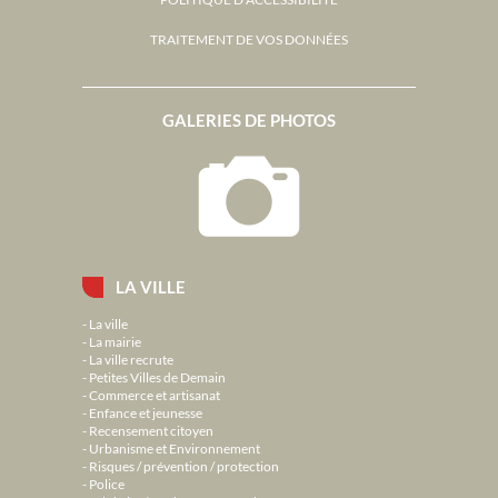
TRAITEMENT DE VOS DONNÉES
GALERIES DE PHOTOS
LA VILLE
La ville
La mairie
La ville recrute
Petites Villes de Demain
Commerce et artisanat
Enfance et jeunesse
Recensement citoyen
Urbanisme et Environnement
Risques / prévention / protection
Police