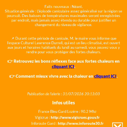
Faits nouveaux :
Néant.
Situation générale :
L'épisode caniculaire assez généralisé sur la région se
poursuit. Des baisses de températures maximales seront enregistrées
par endroit, mais jamais assez étendu ou durable pour justifier un
changement du niveau de vigilance.
📌 Durant cette période de canicule, M. le maire vous informe que
l'espace Culturel Lawrence Durrell, qui est un lieu climatisé, est ouvert
aux jours et horaires habituels du lundi au samedi, vous pouvez vous y
rendre pour vous protéger des fortes chaleurs.
👉 Retrouvez les bons réflexes face aux fortes chaleurs en
cliquant ICI
.
👉 Comment mieux vivre avec la chaleur en
cliquant ICI
.
Publication de l'alerte : 31/07/2026 20:13:03
Infos utiles
France Bleu Gard Lozère : 90.2 Mhz
Vigicrue :
http://www.vigicrues.gouv.fr
Inforoute Gard :
http://www.inforoute30.fr