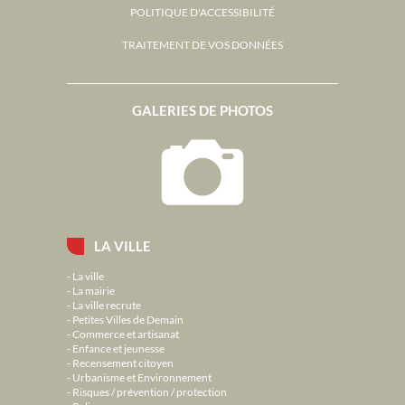
POLITIQUE D'ACCESSIBILITÉ
TRAITEMENT DE VOS DONNÉES
GALERIES DE PHOTOS
LA VILLE
La ville
La mairie
La ville recrute
Petites Villes de Demain
Commerce et artisanat
Enfance et jeunesse
Recensement citoyen
Urbanisme et Environnement
Risques / prévention / protection