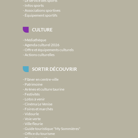
Le service des sports
Infos sports
Associations sportives
Équipement sportifs
CULTURE
Médiathèque
Agenda culturel 2026
Offre et équipements culturels
Actions culturelles
SORTIR DÉCOUVRIR
Flâner en centre-ville
Patrimoine
Arènes et culture taurine
Festivités
Lotos à venir
Cinéma Le Venise
Foires et marchés
Vidourle
Voie verte
Ville fleurie
Guide touristique "My Sommières"
Office du tourisme