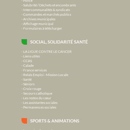
Police
Salubrité / Déchets et encombrants
Intercommunalités & syndicats
Commandes et marchés publics
Archives municipales
Affichage municipal
Formulaires à télécharger
SOCIAL, SOLIDARITÉ SANTÉ
LA LIGUE CONTRE LE CANCER
Liens utiles
CCAS
Calade
France services
Relais Emploi - Mission Locale
Santé
Séniors
Croix rouge
Secours catholique
Les restos du cœur
Les assistantes sociales
Permanences sociales
SPORTS & ANIMATIONS