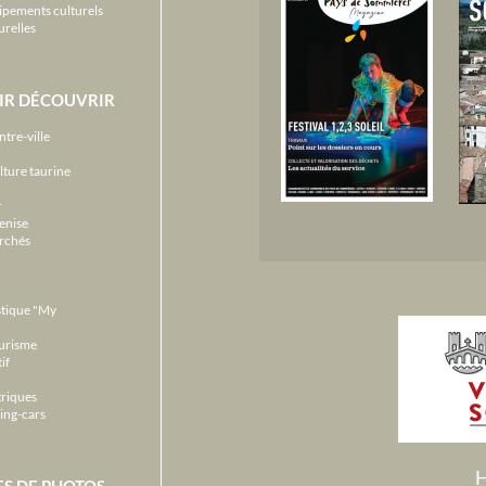
ipements culturels
urelles
IR DÉCOUVRIR
ntre-ville
lture taurine
r
enise
archés
stique "My
ourisme
if
triques
ing-cars
H
ES DE PHOTOS