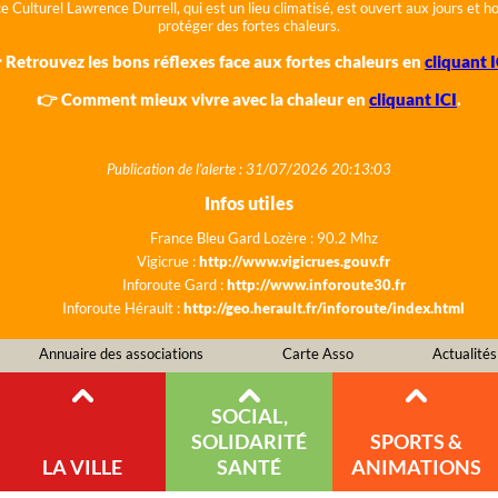
e Culturel Lawrence Durrell, qui est un lieu climatisé, est ouvert aux jours et 
protéger des fortes chaleurs.
 Retrouvez les bons réflexes face aux fortes chaleurs en
cliquant I
👉 Comment mieux vivre avec la chaleur en
cliquant ICI
.
Publication de l'alerte : 31/07/2026 20:13:03
Infos utiles
France Bleu Gard Lozère : 90.2 Mhz
Vigicrue :
http://www.vigicrues.gouv.fr
Inforoute Gard :
http://www.inforoute30.fr
Inforoute Hérault :
http://geo.herault.fr/inforoute/index.html
Annuaire des associations
Carte Asso
Actualités
SOCIAL,
SOLIDARITÉ
SPORTS &
LA VILLE
SANTÉ
ANIMATIONS