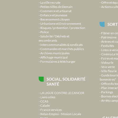
La ville recrute
Offre et équ
Petites Villes de Demain
Actions cult
Commerce et artisanat
Enfance et jeunesse
Recensement citoyen
Urbanisme et Environnement
SORT
Risques / prévention / protection
Police
Flâner en ce
Salubrité / Déchets et
Patrimoine
encombrants
Arènes et cu
Intercommunalités & syndicats
Festivités
Commandes et marchés publics
Lotos à veni
Archives municipales
Cinéma Le V
Affichage municipal
Foires et m
Formulaires à télécharger
Vidourle
Voie verte
Ville fleurie
Guide touri
SOCIAL, SOLIDARITÉ
Sommières"
SANTÉ
Office du t
Plan interact
Parkings
LA LIGUE CONTRE LE CANCER
Bornes élec
Liens utiles
Arrêts camp
CCAS
Calade
France services
Relais Emploi - Mission Locale
GALERI
Santé