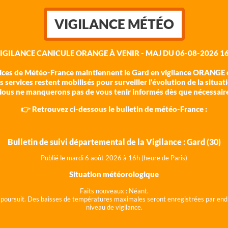
VIGILANCE MÉTÉO
VIGILANCE CANICULE ORANGE À VENIR - MAJ DU 06-08-2026 16
vices de Météo-France maintiennent le Gard en vigilance ORANGE c
 services restent mobilisés pour surveiller l'évolution de la situat
ous ne manquerons pas de vous tenir informés dès que nécessair
👉 Retrouvez ci-dessous le bulletin de météo-France :
Bulletin de suivi départemental de la Vigilance : Gard (30)
Publié le mardi 6 août 202
6 à 16h (heure de Paris)
Situation météorologique
Faits nouveaux :
Néant.
 se poursuit. Des baisses de températures maximales seront enregistrées par end
niveau de vigilance.