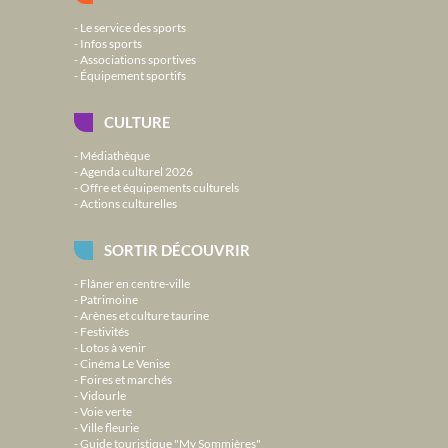
Le service des sports
Infos sports
Associations sportives
Équipement sportifs
CULTURE
Médiathèque
Agenda culturel 2026
Offre et équipements culturels
Actions culturelles
SORTIR DÉCOUVRIR
Flâner en centre-ville
Patrimoine
Arènes et culture taurine
Festivités
Lotos à venir
Cinéma Le Venise
Foires et marchés
Vidourle
Voie verte
Ville fleurie
Guide touristique "My Sommières"