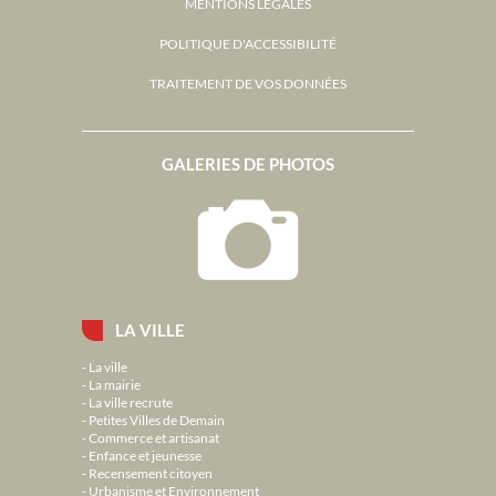
MENTIONS LÉGALES
POLITIQUE D'ACCESSIBILITÉ
TRAITEMENT DE VOS DONNÉES
GALERIES DE PHOTOS
LA VILLE
La ville
La mairie
La ville recrute
Petites Villes de Demain
Commerce et artisanat
Enfance et jeunesse
Recensement citoyen
Urbanisme et Environnement