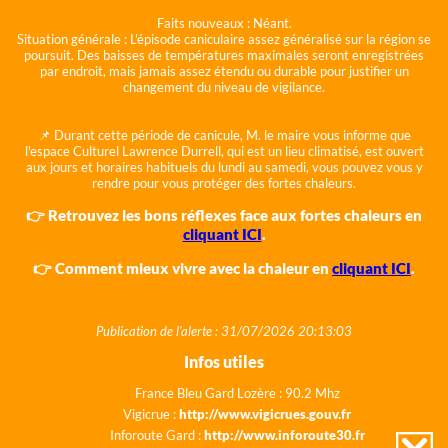
Faits nouveaux :
Néant.
Situation générale :
L'épisode caniculaire assez généralisé sur la région se
poursuit. Des baisses de températures maximales seront enregistrées
par endroit, mais jamais assez étendu ou durable pour justifier un
changement du niveau de vigilance.
📌 Durant cette période de canicule, M. le maire vous informe que
l'espace Culturel Lawrence Durrell, qui est un lieu climatisé, est ouvert
aux jours et horaires habituels du lundi au samedi, vous pouvez vous y
rendre pour vous protéger des fortes chaleurs.
👉 Retrouvez les bons réflexes face aux fortes chaleurs en
cliquant ICI
.
👉 Comment mieux vivre avec la chaleur en
cliquant ICI
.
Publication de l'alerte : 31/07/2026 20:13:03
Infos utiles
France Bleu Gard Lozère : 90.2 Mhz
Vigicrue :
http://www.vigicrues.gouv.fr
Inforoute Gard :
http://www.inforoute30.fr