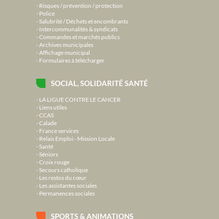
Risques / prévention / protection
Police
Salubrité / Déchets et encombrants
Intercommunalités & syndicats
Commandes et marchés publics
Archives municipales
Affichage municipal
Formulaires à télécharger
SOCIAL, SOLIDARITÉ SANTÉ
LA LIGUE CONTRE LE CANCER
Liens utiles
CCAS
Calade
France services
Relais Emploi - Mission Locale
Santé
Séniors
Croix rouge
Secours catholique
Les restos du cœur
Les assistantes sociales
Permanences sociales
SPORTS & ANIMATIONS