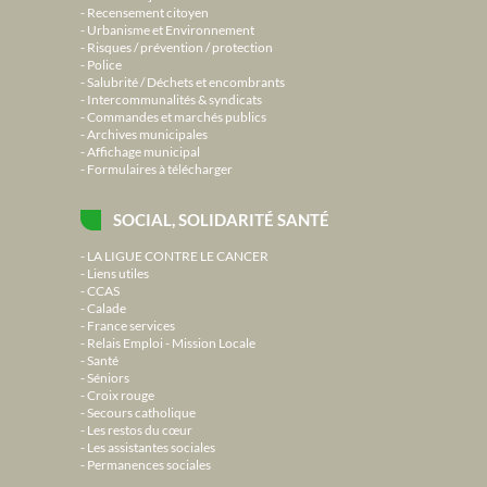
Recensement citoyen
Urbanisme et Environnement
Risques / prévention / protection
Police
Salubrité / Déchets et encombrants
Intercommunalités & syndicats
Commandes et marchés publics
Archives municipales
Affichage municipal
Formulaires à télécharger
SOCIAL, SOLIDARITÉ SANTÉ
LA LIGUE CONTRE LE CANCER
Liens utiles
CCAS
Calade
France services
Relais Emploi - Mission Locale
Santé
Séniors
Croix rouge
Secours catholique
Les restos du cœur
Les assistantes sociales
Permanences sociales