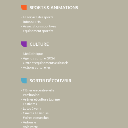
SPORTS & ANIMATIONS
Le service des sports
Infos sports
Associations sportives
Équipement sportifs
CULTURE
Médiathèque
Agenda culturel 2026
Offre et équipements culturels
Actions culturelles
SORTIR DÉCOUVRIR
Flâner en centre-ville
Patrimoine
Arènes et culture taurine
Festivités
Lotos à venir
Cinéma Le Venise
Foires et marchés
Vidourle
Voie verte