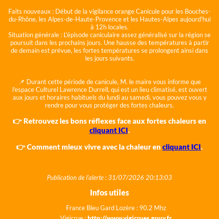
Faits nouveaux :
Début de la vigilance orange Canicule pour les Bouches-
du-Rhône, les Alpes-de-Haute-Provence et les Hautes-Alpes aujourd'hui
à 12h locales.
Situation générale :
L'épisode caniculaire assez généralisé sur la région se
poursuit dans les prochains jours. Une hausse des températures à partir
de demain est prévue, les fortes températures se prolongent ainsi dans
les jours suivants.
📌 Durant cette période de canicule, M. le maire vous informe que
l'espace Culturel Lawrence Durrell, qui est un lieu climatisé, est ouvert
aux jours et horaires habituels du lundi au samedi, vous pouvez vous y
rendre pour vous protéger des fortes chaleurs.
👉 Retrouvez les bons réflexes face aux fortes chaleurs en
cliquant ICI
.
👉 Comment mieux vivre avec la chaleur en
cliquant ICI
.
Publication de l'alerte : 31/07/2026 20:13:03
Infos utiles
France Bleu Gard Lozère : 90.2 Mhz
Vigicrue :
http://www.vigicrues.gouv.fr