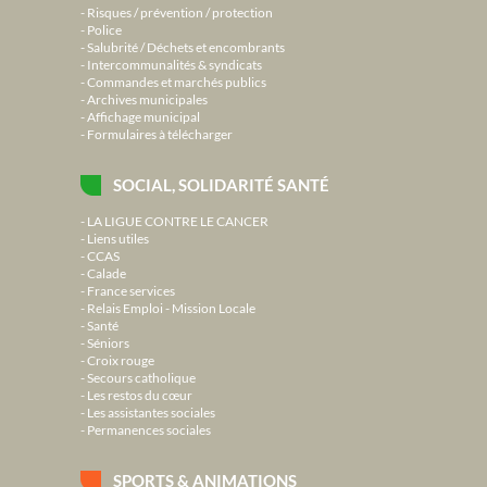
Risques / prévention / protection
Police
Salubrité / Déchets et encombrants
Intercommunalités & syndicats
Commandes et marchés publics
Archives municipales
Affichage municipal
Formulaires à télécharger
SOCIAL, SOLIDARITÉ SANTÉ
LA LIGUE CONTRE LE CANCER
Liens utiles
CCAS
Calade
France services
Relais Emploi - Mission Locale
Santé
Séniors
Croix rouge
Secours catholique
Les restos du cœur
Les assistantes sociales
Permanences sociales
SPORTS & ANIMATIONS