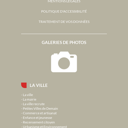
MENTIONS LÉGALES
POLITIQUE D'ACCESSIBILITÉ
TRAITEMENT DE VOS DONNÉES
GALERIES DE PHOTOS
LA VILLE
La ville
La mairie
La ville recrute
Petites Villes de Demain
Commerce et artisanat
Enfance et jeunesse
Recensement citoyen
Urbanisme et Environnement