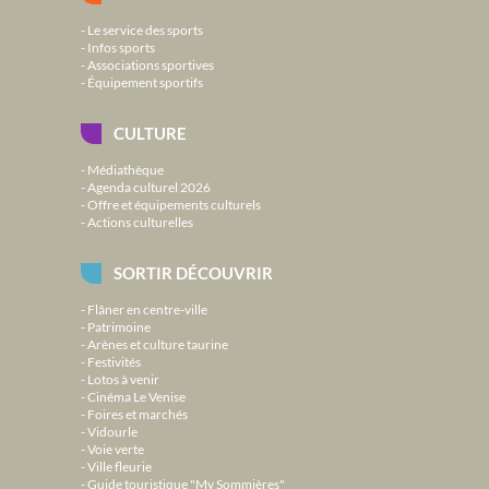
Le service des sports
Infos sports
Associations sportives
Équipement sportifs
CULTURE
Médiathèque
Agenda culturel 2026
Offre et équipements culturels
Actions culturelles
SORTIR DÉCOUVRIR
Flâner en centre-ville
Patrimoine
Arènes et culture taurine
Festivités
Lotos à venir
Cinéma Le Venise
Foires et marchés
Vidourle
Voie verte
Ville fleurie
Guide touristique "My Sommières"