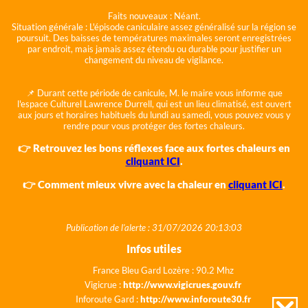
Faits nouveaux :
Néant.
Situation générale :
L'épisode caniculaire assez généralisé sur la région se
poursuit. Des baisses de températures maximales seront enregistrées
par endroit, mais jamais assez étendu ou durable pour justifier un
changement du niveau de vigilance.
📌 Durant cette période de canicule, M. le maire vous informe que
l'espace Culturel Lawrence Durrell, qui est un lieu climatisé, est ouvert
aux jours et horaires habituels du lundi au samedi, vous pouvez vous y
rendre pour vous protéger des fortes chaleurs.
👉 Retrouvez les bons réflexes face aux fortes chaleurs en
cliquant ICI
.
👉 Comment mieux vivre avec la chaleur en
cliquant ICI
.
Publication de l'alerte : 31/07/2026 20:13:03
Infos utiles
France Bleu Gard Lozère : 90.2 Mhz
Vigicrue :
http://www.vigicrues.gouv.fr
Inforoute Gard :
http://www.inforoute30.fr