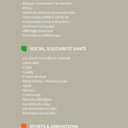
Risques / prévention / protection
Police
Salubrité / Déchets et encombrants
Intercommunalités & syndicats
Commandes et marchés publics
Archives municipales
Affichage municipal
Formulaires à télécharger
SOCIAL, SOLIDARITÉ SANTÉ
LA LIGUE CONTRE LE CANCER
Liens utiles
CCAS
Calade
France services
Relais Emploi - Mission Locale
Santé
Séniors
Croix rouge
Secours catholique
Les restos du cœur
Les assistantes sociales
Permanences sociales
SPORTS & ANIMATIONS