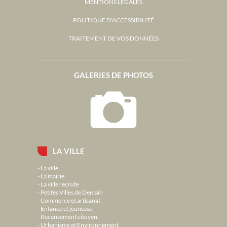
MENTIONS LÉGALES
POLITIQUE D'ACCESSIBILITÉ
TRAITEMENT DE VOS DONNÉES
GALERIES DE PHOTOS
LA VILLE
La ville
La mairie
La ville recrute
Petites Villes de Demain
Commerce et artisanat
Enfance et jeunesse
Recensement citoyen
Urbanisme et Environnement