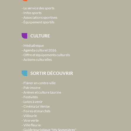
Le service des sports
Infos sports
Associations sportives
Équipement sportifs
CULTURE
Médiathèque
Agenda culturel 2026
Offre et équipements culturels
Actions culturelles
SORTIR DÉCOUVRIR
Flâner en centre-ville
Patrimoine
Arènes et culture taurine
Festivités
Lotos à venir
Cinéma Le Venise
Foires et marchés
Vidourle
Voie verte
Ville fleurie
Guide touristique "My Sommières"