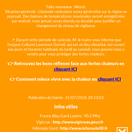
Faits nouveaux :
Néant.
Situation générale :
L'épisode caniculaire assez généralisé sur la région se
poursuit. Des baisses de températures maximales seront enregistrées
par endroit, mais jamais assez étendu ou durable pour justifier un
changement du niveau de vigilance.
📌 Durant cette période de canicule, M. le maire vous informe que
l'espace Culturel Lawrence Durrell, qui est un lieu climatisé, est ouvert
aux jours et horaires habituels du lundi au samedi, vous pouvez vous y
rendre pour vous protéger des fortes chaleurs.
👉 Retrouvez les bons réflexes face aux fortes chaleurs en
cliquant ICI
.
👉 Comment mieux vivre avec la chaleur en
cliquant ICI
.
Publication de l'alerte : 31/07/2026 20:13:03
Infos utiles
France Bleu Gard Lozère : 90.2 Mhz
Vigicrue :
http://www.vigicrues.gouv.fr
Inforoute Gard :
http://www.inforoute30.fr