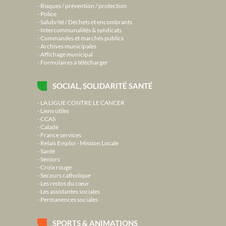
Risques / prévention / protection
Police
Salubrité / Déchets et encombrants
Intercommunalités & syndicats
Commandes et marchés publics
Archives municipales
Affichage municipal
Formulaires à télécharger
SOCIAL, SOLIDARITÉ SANTÉ
LA LIGUE CONTRE LE CANCER
Liens utiles
CCAS
Calade
France services
Relais Emploi - Mission Locale
Santé
Séniors
Croix rouge
Secours catholique
Les restos du cœur
Les assistantes sociales
Permanences sociales
SPORTS & ANIMATIONS