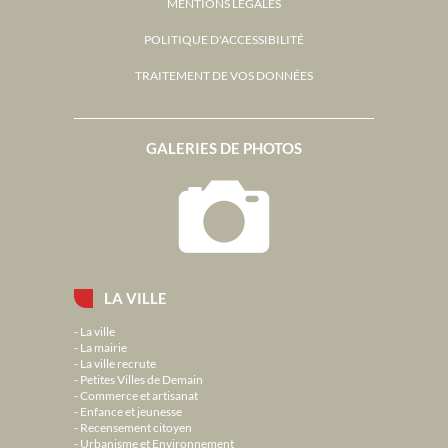
MENTIONS LÉGALES
POLITIQUE D'ACCESSIBILITÉ
TRAITEMENT DE VOS DONNÉES
GALERIES DE PHOTOS
LA VILLE
La ville
La mairie
La ville recrute
Petites Villes de Demain
Commerce et artisanat
Enfance et jeunesse
Recensement citoyen
Urbanisme et Environnement