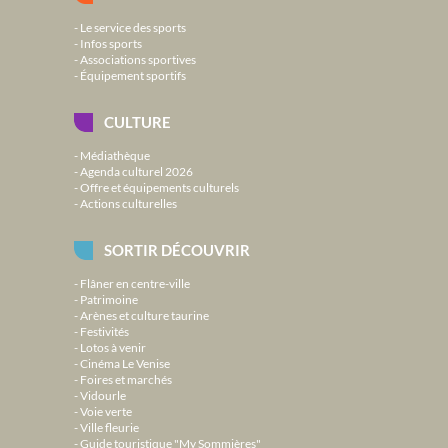
Le service des sports
Infos sports
Associations sportives
Équipement sportifs
CULTURE
Médiathèque
Agenda culturel 2026
Offre et équipements culturels
Actions culturelles
SORTIR DÉCOUVRIR
Flâner en centre-ville
Patrimoine
Arènes et culture taurine
Festivités
Lotos à venir
Cinéma Le Venise
Foires et marchés
Vidourle
Voie verte
Ville fleurie
Guide touristique "My Sommières"