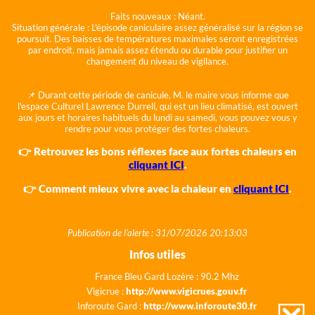
Faits nouveaux :
Néant.
Situation générale :
L'épisode caniculaire assez généralisé sur la région se
poursuit. Des baisses de températures maximales seront enregistrées
par endroit, mais jamais assez étendu ou durable pour justifier un
changement du niveau de vigilance.
📌 Durant cette période de canicule, M. le maire vous informe que
l'espace Culturel Lawrence Durrell, qui est un lieu climatisé, est ouvert
aux jours et horaires habituels du lundi au samedi, vous pouvez vous y
rendre pour vous protéger des fortes chaleurs.
👉 Retrouvez les bons réflexes face aux fortes chaleurs en
cliquant ICI
.
👉 Comment mieux vivre avec la chaleur en
cliquant ICI
.
Publication de l'alerte : 31/07/2026 20:13:03
Infos utiles
France Bleu Gard Lozère : 90.2 Mhz
Vigicrue :
http://www.vigicrues.gouv.fr
Inforoute Gard :
http://www.inforoute30.fr