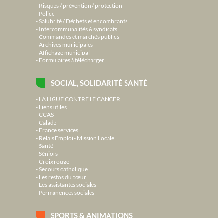
Risques / prévention / protection
Police
Salubrité / Déchets et encombrants
Intercommunalités & syndicats
Commandes et marchés publics
Archives municipales
Affichage municipal
Formulaires à télécharger
SOCIAL, SOLIDARITÉ SANTÉ
LA LIGUE CONTRE LE CANCER
Liens utiles
CCAS
Calade
France services
Relais Emploi - Mission Locale
Santé
Séniors
Croix rouge
Secours catholique
Les restos du cœur
Les assistantes sociales
Permanences sociales
SPORTS & ANIMATIONS