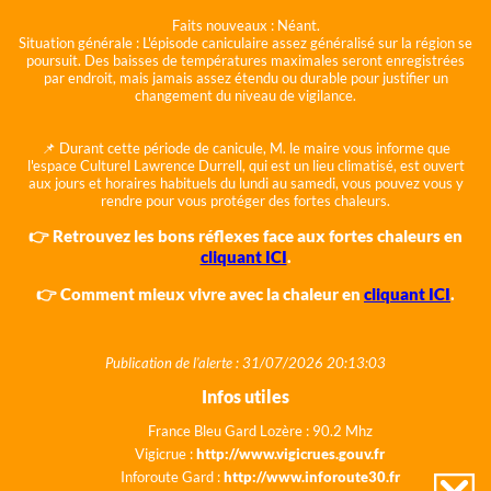
Faits nouveaux :
Néant.
Situation générale :
L'épisode caniculaire assez généralisé sur la région se
poursuit. Des baisses de températures maximales seront enregistrées
par endroit, mais jamais assez étendu ou durable pour justifier un
changement du niveau de vigilance.
📌 Durant cette période de canicule, M. le maire vous informe que
l'espace Culturel Lawrence Durrell, qui est un lieu climatisé, est ouvert
aux jours et horaires habituels du lundi au samedi, vous pouvez vous y
rendre pour vous protéger des fortes chaleurs.
👉 Retrouvez les bons réflexes face aux fortes chaleurs en
cliquant ICI
.
👉 Comment mieux vivre avec la chaleur en
cliquant ICI
.
Publication de l'alerte : 31/07/2026 20:13:03
Infos utiles
France Bleu Gard Lozère : 90.2 Mhz
Vigicrue :
http://www.vigicrues.gouv.fr
Inforoute Gard :
http://www.inforoute30.fr