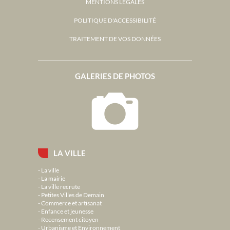
MENTIONS LÉGALES
POLITIQUE D'ACCESSIBILITÉ
TRAITEMENT DE VOS DONNÉES
GALERIES DE PHOTOS
LA VILLE
La ville
La mairie
La ville recrute
Petites Villes de Demain
Commerce et artisanat
Enfance et jeunesse
Recensement citoyen
Urbanisme et Environnement