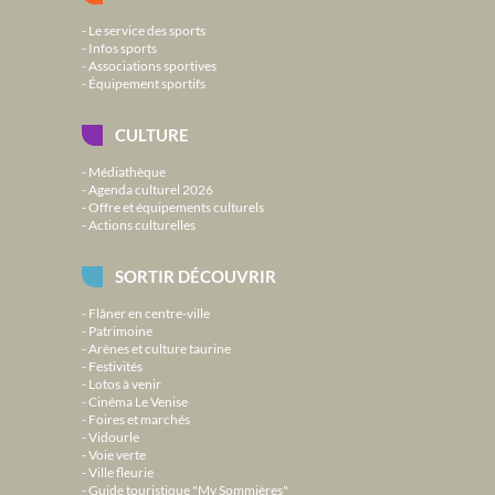
Le service des sports
Infos sports
Associations sportives
Équipement sportifs
CULTURE
Médiathèque
Agenda culturel 2026
Offre et équipements culturels
Actions culturelles
SORTIR DÉCOUVRIR
Flâner en centre-ville
Patrimoine
Arènes et culture taurine
Festivités
Lotos à venir
Cinéma Le Venise
Foires et marchés
Vidourle
Voie verte
Ville fleurie
Guide touristique "My Sommières"