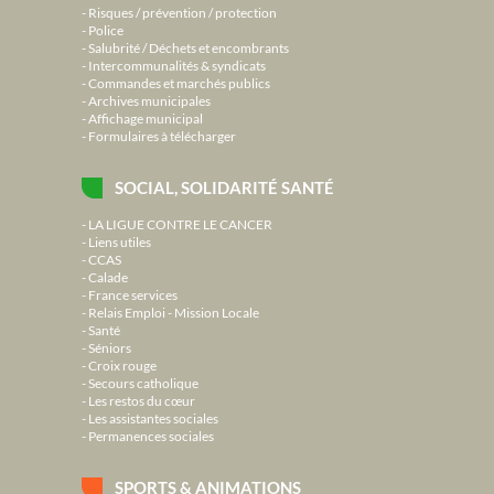
Risques / prévention / protection
Police
Salubrité / Déchets et encombrants
Intercommunalités & syndicats
Commandes et marchés publics
Archives municipales
Affichage municipal
Formulaires à télécharger
SOCIAL, SOLIDARITÉ SANTÉ
LA LIGUE CONTRE LE CANCER
Liens utiles
CCAS
Calade
France services
Relais Emploi - Mission Locale
Santé
Séniors
Croix rouge
Secours catholique
Les restos du cœur
Les assistantes sociales
Permanences sociales
SPORTS & ANIMATIONS