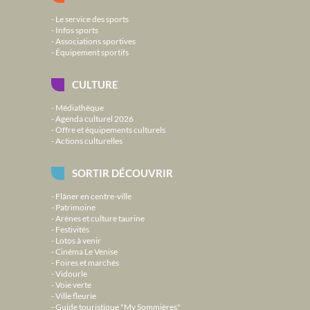
Le service des sports
Infos sports
Associations sportives
Équipement sportifs
CULTURE
Médiathèque
Agenda culturel 2026
Offre et équipements culturels
Actions culturelles
SORTIR DÉCOUVRIR
Flâner en centre-ville
Patrimoine
Arènes et culture taurine
Festivités
Lotos à venir
Cinéma Le Venise
Foires et marchés
Vidourle
Voie verte
Ville fleurie
Guide touristique "My Sommières"