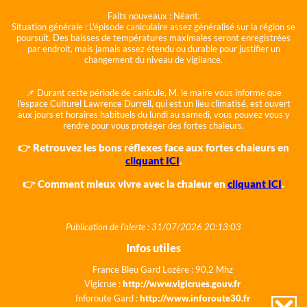
Faits nouveaux :
Néant.
Situation générale :
L'épisode caniculaire assez généralisé sur la région se
poursuit. Des baisses de températures maximales seront enregistrées
par endroit, mais jamais assez étendu ou durable pour justifier un
changement du niveau de vigilance.
📌 Durant cette période de canicule, M. le maire vous informe que
l'espace Culturel Lawrence Durrell, qui est un lieu climatisé, est ouvert
aux jours et horaires habituels du lundi au samedi, vous pouvez vous y
rendre pour vous protéger des fortes chaleurs.
👉 Retrouvez les bons réflexes face aux fortes chaleurs en
cliquant ICI
.
👉 Comment mieux vivre avec la chaleur en
cliquant ICI
.
Publication de l'alerte : 31/07/2026 20:13:03
Infos utiles
France Bleu Gard Lozère : 90.2 Mhz
Vigicrue :
http://www.vigicrues.gouv.fr
Inforoute Gard :
http://www.inforoute30.fr