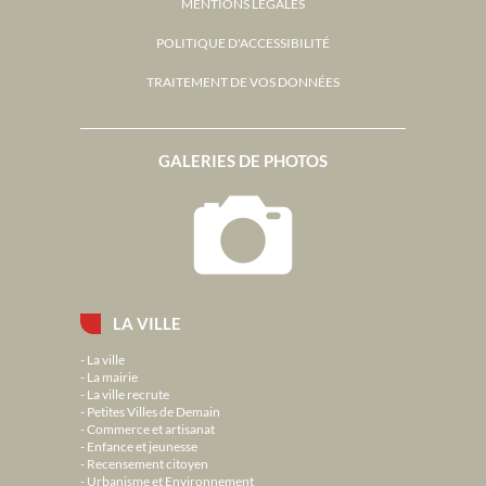
MENTIONS LÉGALES
POLITIQUE D'ACCESSIBILITÉ
TRAITEMENT DE VOS DONNÉES
GALERIES DE PHOTOS
LA VILLE
La ville
La mairie
La ville recrute
Petites Villes de Demain
Commerce et artisanat
Enfance et jeunesse
Recensement citoyen
Urbanisme et Environnement