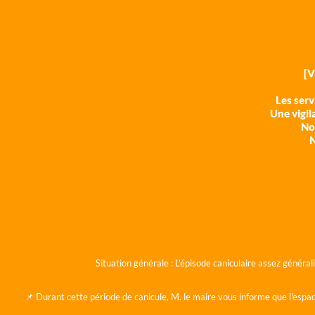
[
Les ser
Une vigil
Nos
N
Situation générale :
L'épisode caniculaire assez généra
📌 Durant cette période de canicule, M. le maire vous informe que l'espac