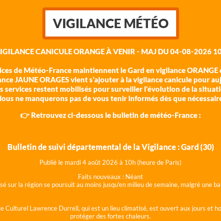
VIGILANCE MÉTÉO
VIGILANCE CANICULE ORANGE À VENIR - MAJ DU 04-08-2026 10
vices de Météo-France maintiennent le Gard en vigilance ORANGE c
ance JAUNE ORAGES vient s'ajouter à la vigilance canicule pour au
 services restent mobilisés pour surveiller l'évolution de la situat
ous ne manquerons pas de vous tenir informés dès que nécessair
👉 Retrouvez ci-dessous le bulletin de météo-France :
Bulletin de suivi départemental de la Vigilance : Gard (30)
Publié le mardi 4 août 202
6 à 10h (heure de Paris)
Faits nouveaux :
Néant
lisé sur la région se poursuit au moins jusqu'en milieu de semaine, malgré une
e Culturel Lawrence Durrell, qui est un lieu climatisé, est ouvert aux jours et 
protéger des fortes chaleurs.