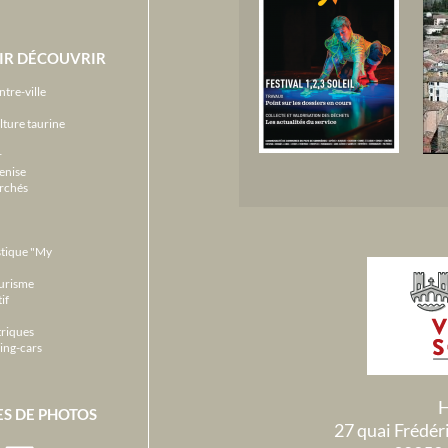
IR DÉCOUVRIR
ntre-ville
lture taurine
r
enise
archés
stique "My
ourisme
if
triques
ing-cars
H
ES DE PHOTOS
27 quai Frédé