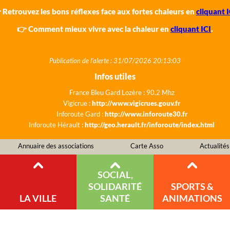
 Retrouvez les bons réflexes face aux fortes chaleurs en
cliquant I
👉 Comment mieux vivre avec la chaleur en
cliquant ICI
.
Publication de l'alerte : 31/07/2026 20:13:03
Infos utiles
France Bleu Gard Lozère : 90.2 Mhz
Vigicrue :
http://www.vigicrues.gouv.fr
Inforoute Gard :
http://www.inforoute30.fr
Inforoute Hérault :
http://geo.herault.fr/inforoute/index.html
Annuaire des associations
Carte Asso
Actualités
SOCIAL,
SOLIDARITÉ
SPORTS &
LA VILLE
SANTÉ
ANIMATIONS