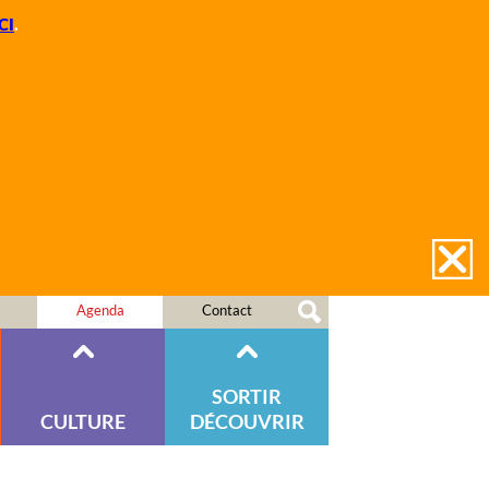
CI
.
Agenda
Contact
SORTIR
CULTURE
DÉCOUVRIR