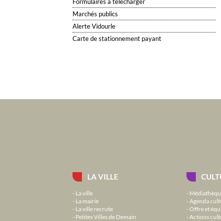
Formulaires à télécharger
Marchés publics
Alerte Vidourle
Carte de stationnement payant
LA VILLE
CULT
La ville
Médiathèqu
La mairie
Agenda cult
La ville recrute
Offre et équ
Petites Villes de Demain
Actions cult