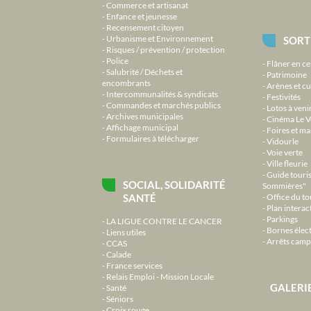
Commerce et artisanat
Enfance et jeunesse
Recensement citoyen
Urbanisme et Environnement
SORT
Risques / prévention / protection
Police
Flâner en ce
Salubrité / Déchets et
Patrimoine
encombrants
Arènes et cu
Intercommunalités & syndicats
Festivités
Commandes et marchés publics
Lotos à veni
Archives municipales
Cinéma Le V
Affichage municipal
Foires et m
Formulaires à télécharger
Vidourle
Voie verte
Ville fleurie
Guide touri
SOCIAL, SOLIDARITÉ
Sommières"
SANTÉ
Office du t
Plan interact
Parkings
LA LIGUE CONTRE LE CANCER
Bornes élec
Liens utiles
Arrêts camp
CCAS
Calade
France services
Relais Emploi - Mission Locale
GALERI
Santé
Séniors
Croix rouge