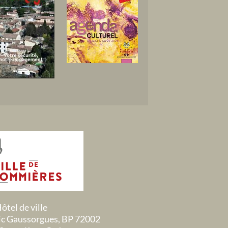
ôtel de ville
ric Gaussorgues, BP 72002