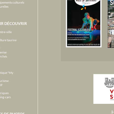
ipements culturels
urelles
IR DÉCOUVRIR
ntre-ville
lture taurine
r
enise
archés
stique "My
ourisme
if
triques
ing-cars
H
ES DE PHOTOS