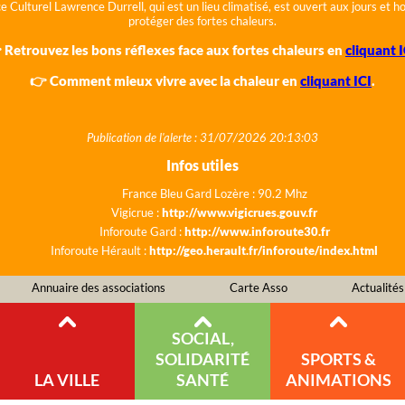
e Culturel Lawrence Durrell, qui est un lieu climatisé, est ouvert aux jours et 
protéger des fortes chaleurs.
 Retrouvez les bons réflexes face aux fortes chaleurs en
cliquant I
👉 Comment mieux vivre avec la chaleur en
cliquant ICI
.
Publication de l'alerte : 31/07/2026 20:13:03
Infos utiles
France Bleu Gard Lozère : 90.2 Mhz
Vigicrue :
http://www.vigicrues.gouv.fr
Inforoute Gard :
http://www.inforoute30.fr
Inforoute Hérault :
http://geo.herault.fr/inforoute/index.html
Annuaire des associations
Carte Asso
Actualités
SOCIAL,
SOLIDARITÉ
SPORTS &
LA VILLE
SANTÉ
ANIMATIONS