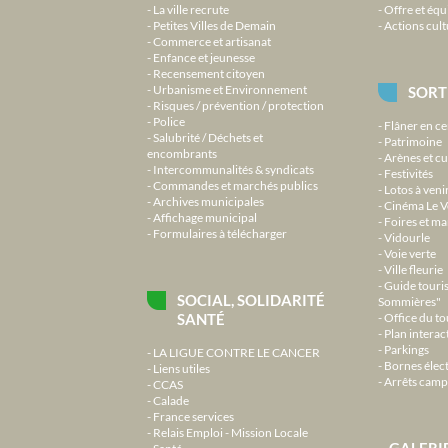
La ville recrute
Offre et équ
Petites Villes de Demain
Actions cult
Commerce et artisanat
Enfance et jeunesse
Recensement citoyen
Urbanisme et Environnement
SORT
Risques / prévention / protection
Police
Flâner en ce
Salubrité / Déchets et
Patrimoine
encombrants
Arènes et cu
Intercommunalités & syndicats
Festivités
Commandes et marchés publics
Lotos à veni
Archives municipales
Cinéma Le V
Affichage municipal
Foires et m
Formulaires à télécharger
Vidourle
Voie verte
Ville fleurie
Guide touri
SOCIAL, SOLIDARITÉ
Sommières"
SANTÉ
Office du t
Plan interact
Parkings
LA LIGUE CONTRE LE CANCER
Bornes élec
Liens utiles
Arrêts camp
CCAS
Calade
France services
Relais Emploi - Mission Locale
GALERI
Santé