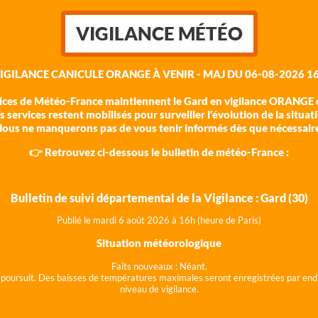
VIGILANCE MÉTÉO
VIGILANCE CANICULE ORANGE À VENIR - MAJ DU 06-08-2026 16
vices de Météo-France maintiennent le Gard en vigilance ORANGE c
 services restent mobilisés pour surveiller l'évolution de la situat
ous ne manquerons pas de vous tenir informés dès que nécessair
👉 Retrouvez ci-dessous le bulletin de météo-France :
Bulletin de suivi départemental de la Vigilance : Gard (30)
Publié le mardi 6 août 202
6 à 16h (heure de Paris)
Situation météorologique
Faits nouveaux :
Néant.
 se poursuit. Des baisses de températures maximales seront enregistrées par end
niveau de vigilance.